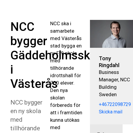
NCC
NCC ska i
samarbete
bygger
med Västerås
stad bygga en
Gäddeholmsskolan
ny F-9 skola
Tony
med
Ringdahl
i
tillhörande
Business
idrottshall för
Manager, NCC
Västerås
700 elever.
Building
Den nya
Sweden
skolan
NCC bygger
+46722098729
förbereds för
en ny skola
Skicka mail
att i framtiden
med
kunna utökas
med
tillhörande