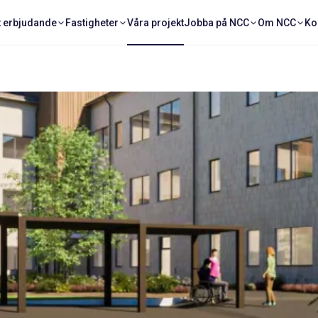
t erbjudande
Fastigheter
Våra projekt
Jobba på NCC
Om NCC
Ko