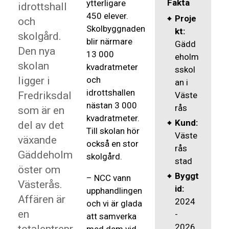
Fakta
ytterligare
idrottshall
450 elever.
Proje
och
Skolbyggnaden
kt:
skolgård.
blir närmare
Gädd
Den nya
13 000
eholm
skolan
kvadratmeter
sskol
ligger i
och
an i
idrottshallen
Fredriksdal
Väste
nästan 3 000
rås
som är en
kvadratmeter.
Kund:
del av det
Till skolan hör
Väste
växande
också en stor
rås
Gäddeholm
skolgård.
stad
öster om
Byggt
–­ NCC vann
Västerås.
id:
upphandlingen
Affären är
2024
och vi är glada
en
-
att samverka
2026