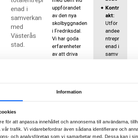
totalentrepr
med dem vid
Kontr
uppförandet
enad i
akt:
av den nya
samverkan
Utför
skolbyggnaden
med
andee
i Fredriksdal.
Västerås
ntrepr
Vi har goda
stad.
enad i
erfarenheter
samv
av att driva
erkan
samverkansprojekt
med NCC från
Order
flera större
värde
uppdrag i
: 450
Information
staden, säger
MSEK
Christer
Gerhardsson,
cookies
projektchef på
e för att anpassa innehållet och annonserna till användarna, tillh
fastighetsenheten
vår trafik. Vi vidarebefordrar även sådana identifierare och anna
i Västerås
nnons- och analysföretag som vi samarbetar med. Dessa kan i sin