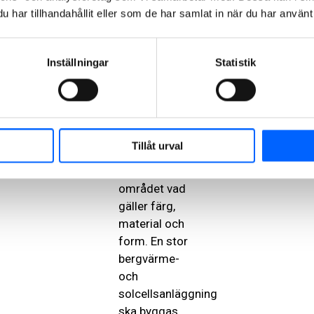
stad.
har tillhandahållit eller som de har samlat in när du har använt 
Skolbyggnaden
består av två
Inställningar
Statistik
L-formade
huskroppar av
trä och tegel.
Byggnaden
ska passa in
Tillåt urval
med tidigare
bebyggelse i
området vad
gäller färg,
material och
form. En stor
bergvärme-
och
solcellsanläggning
ska byggas