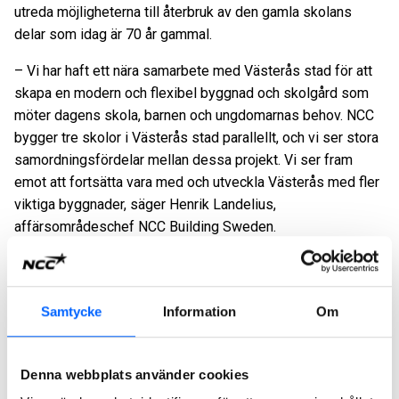
utreda möjligheterna till återbruk av den gamla skolans
delar som idag är 70 år gammal.
– Vi har haft ett nära samarbete med Västerås stad för att
skapa en modern och flexibel byggnad och skolgård som
möter dagens skola, barnen och ungdomarnas behov. NCC
bygger tre skolor i Västerås stad parallellt, och vi ser stora
samordningsfördelar mellan dessa projekt. Vi ser fram
emot att fortsätta vara med och utveckla Västerås med fler
viktiga byggnader, säger Henrik Landelius,
affärsområdeschef NCC Building Sweden.
NCC har ett långt samarbete med Västerås stad och har de
senaste fem åren färdigställt fem konceptskolor,
Lögarängsbadet, Öster Mälarstrands äldreboende samt
Samtycke
Information
Om
Dockans parkeringshus. Parterna samarbetar även i tidigt
skede kring planeringen av Fredriksdalsskolan i
Gäddeholm.
Denna webbplats använder cookies