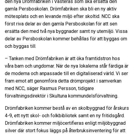
den nya Drömfabriken i Västerås som ska ersätta den
gamla Persboskolan. Drömfabriken ska bli en ny aktiv
mötesplats och en levande miljö efter skoltid. NCC ska
först riva delar av den gamla Persboskolan för att sen
ersätta den med två nya byggnader samt ny utemiljö. Vissa
delar av Persboskolan kommer behållas för att byggas om
och byggas till.
– Tanken med Drömfabriken är att öka framtidstron hos
våra barn och ungdomar. När de nya lokalerna står färdiga är
de moderna och anpassade till en digitaliserad värld. Vi ser
fram emot att genomföra detta drömprojekt i samverkan
med NCC, säger Rasmus Persson, tidigare
förvaltningsdirektör i Skultuna kommundelsförvaltning.
Drömfabriken kommer bestå av en skolbyggnad för årskurs
4-9, ett nytt skol- och folkbibliotek samt en ny fritidsgård.
Drömfabriken kommer miljöcertifieras enligt miljöbyggnad
silver där stort fokus läggs på återbruksinventering för att