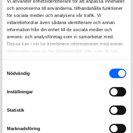
Vi använder enhetsidentifierare för att anpassa innehållet
– Skolverksamheten är i gång bredvid bygget och
och annonserna till användarna, tillhandahålla funktioner
elevernas och de boendes intresse för sin nya skola har
för sociala medier och analysera vår trafik. Vi
varit stort. Att Västerås stad jobbar så helhjärtat med
vidarebefordrar även sådana identifierare och annan
Drömfabriken gör att det känns extra meningsfullt och kul
information från din enhet till de sociala medier och
att vara en del av denna arbetsplats, säger Joakim
annons- och analysföretag som vi samarbetar med.
Andersson, platschef på NCC.
Dessa kan i sin tur kombinera informationen med annan
information som du har tillhandahållit eller som de har
Affärens ordervärde på cirka 340 MSEK orderregistreras i
samlat in när du har använt deras tjänster.
affärsområde NCC Building Sweden under andra kvartalet
Samtyckesval
2023. Bygghandlingsprojektering och etablering startar
Nödvändig
omgående och rivning och produktionsstart planeras till
hösten 2023. Projektet beräknas stå klart under 2026.
Inställningar
Statistik
Marknadsföring