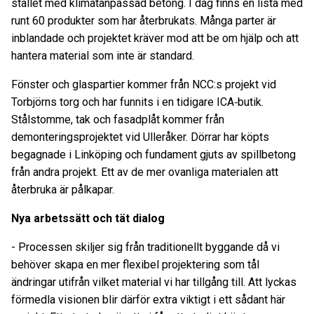
stället med klimatanpassad betong. I dag finns en lista med
runt 60 produkter som har återbrukats. Många parter är
inblandade och projektet kräver mod att be om hjälp och att
hantera material som inte är standard.
Fönster och glaspartier kommer från NCC:s projekt vid
Torbjörns torg och har funnits i en tidigare ICA‑butik.
Stålstomme, tak och fasadplåt kommer från
demonteringsprojektet vid Ulleråker. Dörrar har köpts
begagnade i Linköping och fundament gjuts av spillbetong
från andra projekt. Ett av de mer ovanliga materialen att
återbruka är pålkapar.
Nya arbetssätt och tät dialog
- Processen skiljer sig från traditionellt byggande då vi
behöver skapa en mer flexibel projektering som tål
ändringar utifrån vilket material vi har tillgång till. Att lyckas
förmedla visionen blir därför extra viktigt i ett sådant här