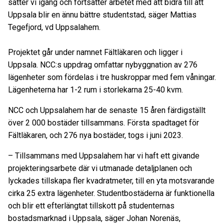
sätter vi igång och fortsätter arbetet med att bidra till att
Uppsala blir en ännu bättre studentstad, säger Mattias
Tegefjord, vd Uppsalahem.
Projektet går under namnet Fältläkaren och ligger i
Uppsala. NCC:s uppdrag omfattar nybyggnation av 276
lägenheter som fördelas i tre huskroppar med fem våningar.
Lägenheterna har 1-2 rum i storlekarna 25-40 kvm.
NCC och Uppsalahem har de senaste 15 åren färdigställt
över 2 000 bostäder tillsammans. Första spadtaget för
Fältläkaren, och 276 nya bostäder, togs i juni 2023.
– Tillsammans med Uppsalahem har vi haft ett givande
projekteringsarbete där vi utmanade detaljplanen och
lyckades tillskapa fler kvadratmeter, till en yta motsvarande
cirka 25 extra lägenheter. Studentbostäderna är funktionella
och blir ett efterlängtat tillskott på studenternas
bostadsmarknad i Uppsala, säger Johan Norenäs,