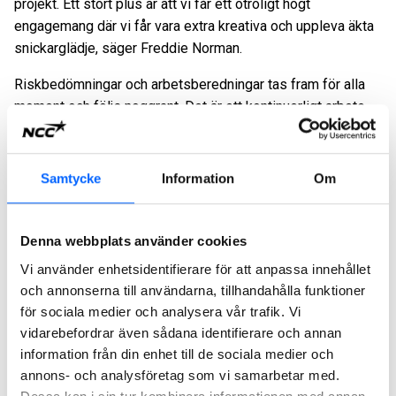
projekt. Ett stort plus är att vi får ett otroligt högt
engagemang där vi får vara extra kreativa och uppleva äkta
snickarglädje, säger Freddie Norman.
Riskbedömningar och arbetsberedningar tas fram för alla
moment och följs noggrant. Det är ett kontinuerligt arbete
med att förenkla, spara tid och hålla en god arbetsmiljö.
Jakten på rätt material
Samtycke
Information
Om
Inköp spelar en central roll. De söker material i
återbrukshubbar och försöker hitta lösningar nära Uppsala
Denna webbplats använder cookies
för att undvika höga transportkostnader.
Vi använder enhetsidentifierare för att anpassa innehållet
-Ett exempel är en limträbalk som vi hittade i Borås som
och annonserna till användarna, tillhandahålla funktioner
kostade 3
200 kronor medan transporten hamnade på 6
800
för sociala medier och analysera vår trafik. Vi
kronor. Tr
ä
virke har h
ä
mtats fr
å
n Link
ö
ping och panel fr
å
n
vidarebefordrar även sådana identifierare och annan
norra Sverige. En s
ä
rskilt sv
å
r del att hitta var minerit, men
information från din enhet till de sociala medier och
projektet fick tag p
å
25 kvadratmeter i kapade bitar och
annons- och analysföretag som vi samarbetar med.
bygger nu ihop dessa, säger Freddie Norman.