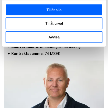
Fakta
Tillåt alla
Projekt
: LSS-boenden
Kund:
Helsingborgs stad
Tillåt urval
Byggtid:
2016-2018
Arkitekt:
Fredblad Arkitekter AB
Avvisa
Entreprenadform:
Totalentreprenad
Samverkansform:
Strategisk partnering
Kontraktssumma:
74 MSEK