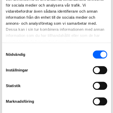
för sociala medier och analysera vår trafik. Vi
vidarebefordrar även sådana identifierare och annan
information från din enhet till de sociala medier och
annons- och analysföretag som vi samarbetar med.
LSS-boende, Ödåkra
Dessa kan i sin tur kombinera informationen med annan
information som du har tillhandahållit eller som de har
samlat in när du har använt deras tjänster.
Samtyckesval
Nödvändig
Inställningar
Statistik
LSS-boende, Pålsjö
Marknadsföring