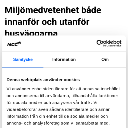
Miljömedvetenhet både
innanför och utanför
husväggarna
Kvarteret Flintstenen ligger i Stenhagen, en expansiv
stadsdel väster om Uppsala centrum. Hela Stenhagen
Centrum är för övrigt byggt enligt Greenbuilding-kriterier
Samtycke
Information
Om
och har certifierats enligt världens mest utbredda
miljöcertifieringssystem BREEAM. Både Design Quattro
Denna webbplats använder cookies
och Design Duo är påpassligt nog byggda för att klara den
tuffa nordiska Svanenmärkningen.
Vi använder enhetsidentifierare för att anpassa innehållet
och annonserna till användarna, tillhandahålla funktioner
Modernt byggande med
för sociala medier och analysera vår trafik. Vi
vidarebefordrar även sådana identifierare och annan
balkonger och helkaklade
information från din enhet till de sociala medier och
annons- och analysföretag som vi samarbetar med.
badrum