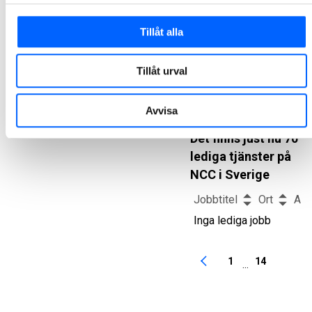
känna NCC.
Tillåt alla
Ta del av
våra
Tillåt urval
erbjudanden
Avvisa
Det finns just nu 70
lediga tjänster på
NCC i Sverige
Jobbtitel
Ort
Ans
Inga lediga jobb
1
14
...