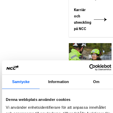
Karriär
och
utveckling
på NCC
Platschef
Samtycke
Information
Om
på NCC
En platschef på NCC
Denna webbplats använder cookies
har ett omväxlande
jobb med stort eget
Vi använder enhetsidentifierare för att anpassa innehållet
ansvar.