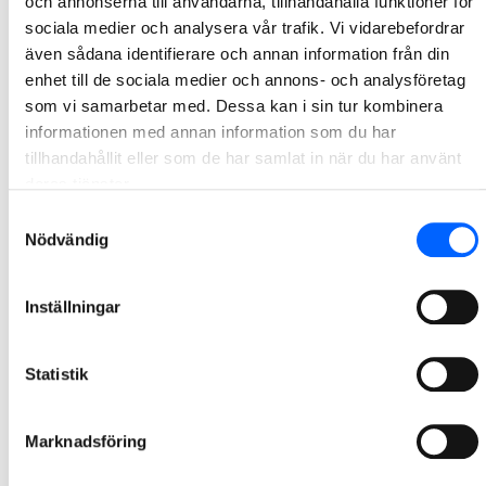
och annonserna till användarna, tillhandahålla funktioner för
sociala medier och analysera vår trafik. Vi vidarebefordrar
Läs mer
även sådana identifierare och annan information från din
om
enhet till de sociala medier och annons- och analysföretag
rollen
som vi samarbetar med. Dessa kan i sin tur kombinera
som
informationen med annan information som du har
platschef
tillhandahållit eller som de har samlat in när du har använt
deras tjänster.
Samtyckesval
Nödvändig
Inställningar
Livet som
Statistik
student
Marknadsföring
Få en inblick i ett
spännande
framtidsyrke och lär