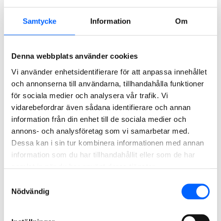
Samtycke
Information
Om
Telefonnummer
Denna webbplats använder cookies
Kontaktperson email
Vi använder enhetsidentifierare för att anpassa innehållet
och annonserna till användarna, tillhandahålla funktioner
för sociala medier och analysera vår trafik. Vi
vidarebefordrar även sådana identifierare och annan
Leveranstyp
information från din enhet till de sociala medier och
Hämta själv
Få det levererat
annons- och analysföretag som vi samarbetar med.
Både hämta själv och få levererat
Dessa kan i sin tur kombinera informationen med annan
information som du har tillhandahållit eller som de har
Leveransadress
samlat in när du har använt deras tjänster.
Samtyckesval
Nödvändig
Postnummer