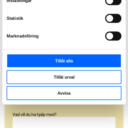
Inställningar
Ort
Statistik
Marknadsföring
Fakturaadress
Tillåt alla
Faktura postnummer
Tillåt urval
Fakturaort
Avvisa
Vad vill du ha hjälp med?