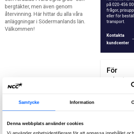
på 020-456 00
bergtäkter, men även genom
frågor, prisupp
återvinning. Här hittar du alla våra
eller för bestä
anläggningar i Södermanlands län.
transport.
Välkommen!
Kontakta
kundcenter
För
privatpe
och min
företag
Samtycke
Information
På flera av vår
anläggningar 
privatperson 
Denna webbplats använder cookies
produkter med
Vi använder enhetsidentifierare för att anpassa innehållet oc