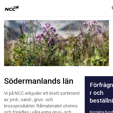
Södermanlands län
Förfrågn
r och
Vi på NCC erbjuder ett brett sortiment
av jord-, sand-, grus- och
beställn
krossprodukter. Råmaterialet utvinns
och förädlas i våra egna grus- och
Kontakta Kund