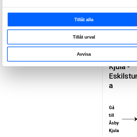
Gå till
Tillåt alla
Mörtsjön -
Katrineholm
Tillåt urval
Avvisa
Åsby
Kjula -
Eskilstu
a
Gå
till
Åsby
Kjula