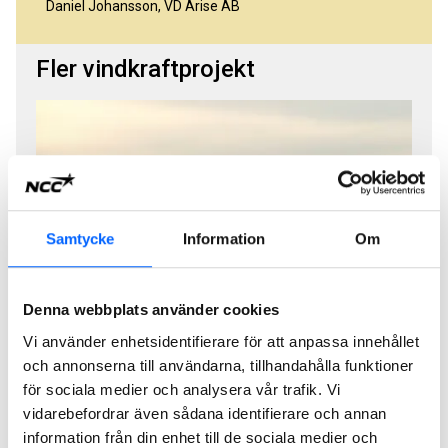
Daniel Johansson, VD Arise AB
Fler vindkraftprojekt
Samtycke
Information
Om
Denna webbplats använder cookies
Vi har byggt 29 vindkraftverk i två etapper.
Vi använder enhetsidentifierare för att anpassa innehållet
och annonserna till användarna, tillhandahålla funktioner
Vindkraft, Åmliden, Skellefteå
för sociala medier och analysera vår trafik. Vi
vidarebefordrar även sådana identifierare och annan
information från din enhet till de sociala medier och