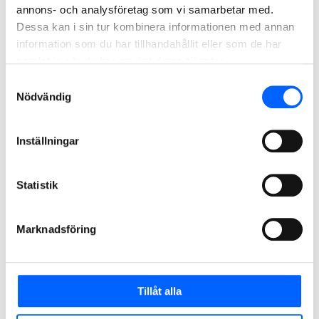
annons- och analysföretag som vi samarbetar med.
Dessa kan i sin tur kombinera informationen med annan
information som du har tillhandahållit eller som de har
samlat in när du har använt deras tjänster.
Samtyckesval
Nödvändig
Inställningar
123 vindkraftsfundament och 105 kilometer väg ger
bra energi.
Statistik
Vindkraft Björkhöjden och Ögonfägnaden,
Sollefteå och Ragunda
Marknadsföring
Tillåt alla