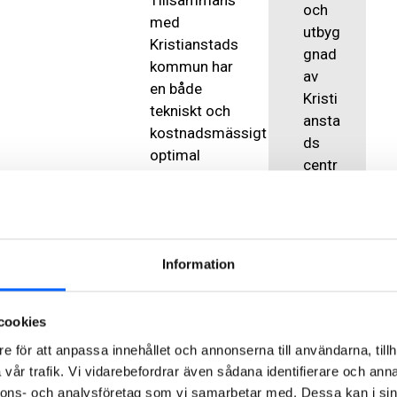
Tillsammans
och
med
utbyg
Kristianstads
gnad
kommun har
av
en både
Kristi
tekniskt och
ansta
kostnadsmässigt
ds
optimal
centr
anläggning
ala
byggts. Det
rening
nya
sverk
reningsverket
Kund
:
Information
är i princip ett
Kristi
helt nytt
ansta
reningsverk
ds
cookies
bredvid det
kom
e för att anpassa innehållet och annonserna till användarna, tillh
gamla med
mun
vår trafik. Vi vidarebefordrar även sådana identifierare och anna
den senaste
Byggt
nnons- och analysföretag som vi samarbetar med. Dessa kan i sin