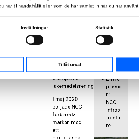
tekniken, bland
har tillhandahållit eller som de har samlat in när du har använt 
id
:
annat
2020
biologisk
-
rening med
Inställningar
Statistik
2024
membran. Den
Sama
nya
rbets
anläggningen
form
:
är även
Partn
förberedd för
Tillåt urval
ering
framtida krav,
exempelvis
Entre
läkemedelsrening.
prenö
r:
I maj 2020
NCC
började NCC
Infras
förbereda
tructu
marken med
re
ett
omfattande