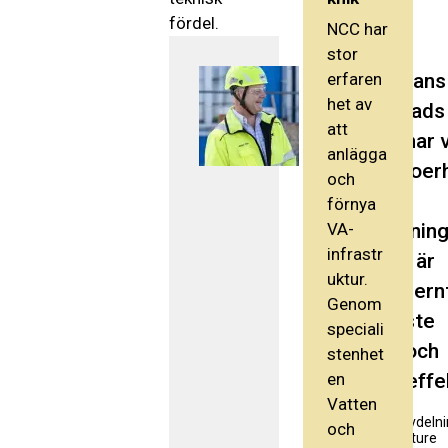
fördel.
NCC har
stor
erfaren
Tillsamman
het av
Kristianstads
att
kommun har v
anlägga
byggt ett oer
och
effektivt
förnya
VA-
avloppsrening
infrastr
som både är
uktur.
supermodern
Genom
den senaste
speciali
tekniken och
stenhet
en
kostnadseffek
Vatten
Jörgen Flink, avdeln
och
NCC Infrastructure