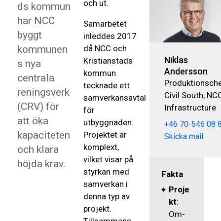
och ut.
ds kommun
har NCC
Samarbetet
byggt
inleddes 2017
kommunen
då NCC och
Niklas
Kristianstads
s nya
Andersson
kommun
centrala
Produktionsche
tecknade ett
reningsverk
Civil South, NC
samverkansavtal
(CRV) för
Infrastructure
för
att öka
utbyggnaden.
+46 70-546 08 
kapaciteten
Projektet är
Skicka mail
komplext,
och klara
vilket visar på
höjda krav.
styrkan med
Fakta
samverkan i
Proje
denna typ av
kt
:
projekt.
Om-