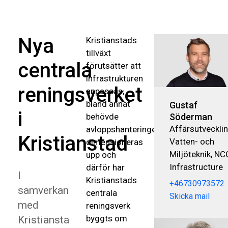
Nya
Kristianstads
tillväxt
centrala
förutsätter att
infrastrukturen
reningsverket
anpassas,
bland annat
Gustaf
i
Söderman
behövde
Affärsutveckli
avloppshanteringen
Kristianstad
Vatten- och
dimensioneras
Miljöteknik, NC
upp och
Infrastructure
därför har
I
Kristianstads
+46730973572
samverkan
centrala
Skicka mail
med
reningsverk
byggts om
Kristiansta