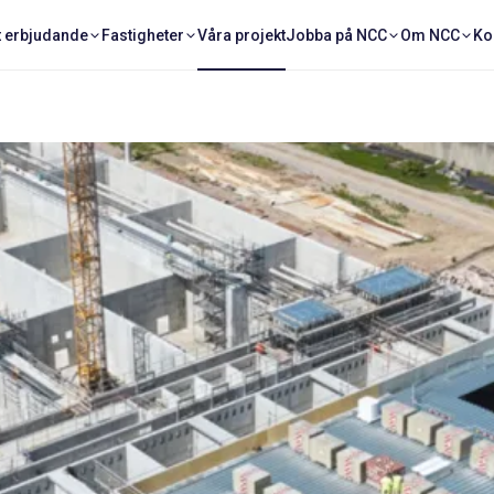
t erbjudande
Fastigheter
Våra projekt
Jobba på NCC
Om NCC
Ko