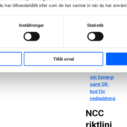
av Synergi-
har tillhandahållit eller som de har samlat in när du har använt 
appen.
Synergi är
NCC-
Inställningar
Statistik
koncernens
system för
arbetsmiljöra
pportering.
Tillåt urval
Mer
information
om Synergi
samt QR-
kod för
nedladdning
NCC
riktlinj