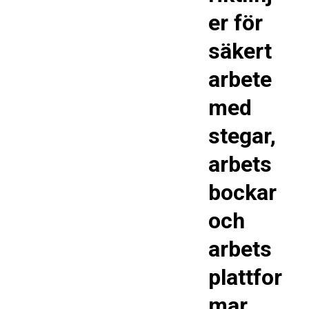
er för
säkert
arbete
med
stegar,
arbets
bockar
och
arbets
plattfor
mar