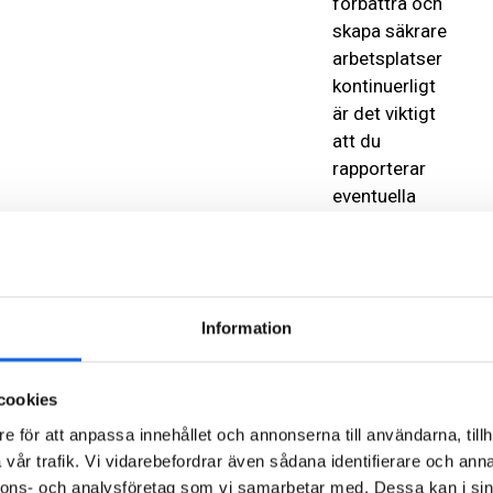
förbättra och
skapa säkrare
arbetsplatser
kontinuerligt
är det viktigt
att du
rapporterar
eventuella
olyckor samt
tillbud och
observationer
till NCCs
Information
platsledning.
Detta görs
enklast
cookies
genom att
e för att anpassa innehållet och annonserna till användarna, tillh
ladda ned
vår trafik. Vi vidarebefordrar även sådana identifierare och anna
NCC:s version
nnons- och analysföretag som vi samarbetar med. Dessa kan i sin