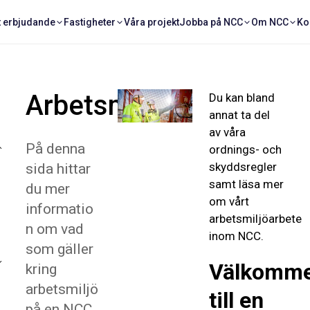
t erbjudande
Fastigheter
Våra projekt
Jobba på NCC
Om NCC
Ko
Arbetsmiljö
Du kan bland
annat ta del
av våra
På denna
ordnings- och
skyddsregler
sida hittar
samt läsa mer
du mer
om vårt
informatio
arbetsmiljöarbete
n om vad
inom NCC.
som gäller
Välkomm
kring
arbetsmiljö
till en
på en NCC