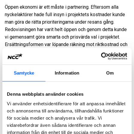
Öppen ekonomi är ett måste i partnering. Eftersom alla
nyckelaktörer hade full insyn i projektets kostnader kunde
man göra de rätta prioriteringarna under resans gång.
Redovisningen har varit helt öppen och genom detta kunde
vi gemensamt göra smarta och prisvärda val i projektet.
Ersättningsformen var löpande räkning mot riktkostnad och
incitament.
Framgångsrik
Samtycke
Information
Om
kommunikation
I ett stort byggprojekt som Vårdutveckling 2010 + är risken
Denna webbplats använder cookies
är stor att alla inte får den den information de behöver och
Vi använder enhetsidentifierare för att anpassa innehållet
inte heller i rätt tid - vilket lätt leder till feltolkningar och
och annonserna till användarna, tillhandahålla funktioner
missförstånd. För att motverka detta hölls många möten
för sociala medier och analysera vår trafik. Vi
och därefter var det mötesdeltagarnas ansvar att föra
vidarebefordrar även sådana identifierare och annan
informationen vidare. Något som fungerade tack vare rätt
information från din enhet till de sociala medier och