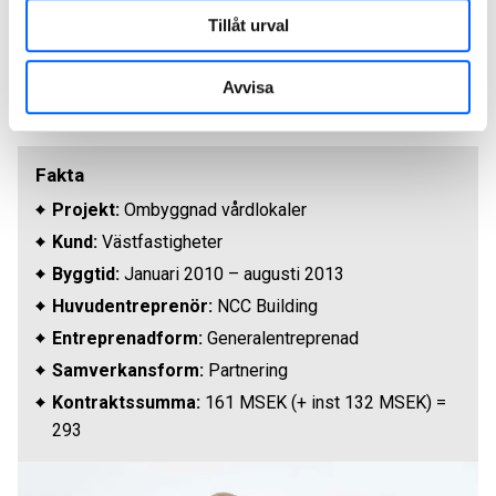
framgångsfaktorerna i projektet
Tillåt urval
Henrik Bergman, Affärsansvarig Sjukhus, NCC Building
Avvisa
Fakta
Projekt:
Ombyggnad vårdlokaler
Kund:
Västfastigheter
Byggtid:
Januari 2010 – augusti 2013
Huvudentreprenör:
NCC Building
Entreprenadform:
Generalentreprenad
Samverkansform:
Partnering
Kontraktssumma:
161 MSEK (+ inst 132 MSEK) =
293