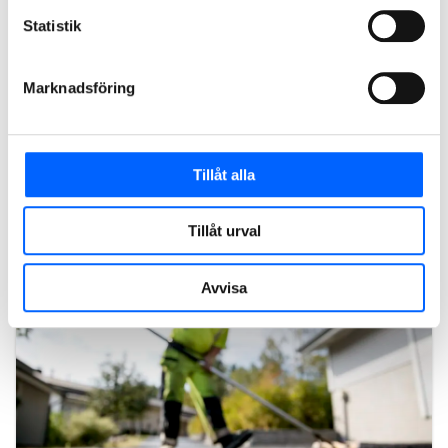
Statistik
CO2-reducerad asfaltproduktion
Marknadsföring
Utsläppen av koldioxid och andra klimatgaser kan minskas
kraftigt när man producerar asfalt genom att minska
användningen av fossila bränslen, optimera energi och
spara resurser.
Tillåt alla
Läs mer om NCC:s produktionsmetoder
Tillåt urval
Avvisa