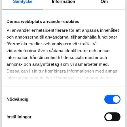
Samtycke
Information
Om
Läs mer om återvinning av asfalt
Denna webbplats använder cookies
NCC har lång erfarenhet av asfaltåtervinning. Genom
Vi använder enhetsidentifierare för att anpassa innehållet
åren har vi använt och utvecklat många olika tekniker
och annonserna till användarna, tillhandahålla funktioner
och metoder för återvinning av asfaltgranulat.
för sociala medier och analysera vår trafik. Vi
vidarebefordrar även sådana identifierare och annan
Läs mer om återvinning av asfalt
information från din enhet till de sociala medier och
annons- och analysföretag som vi samarbetar med.
Dessa kan i sin tur kombinera informationen med annan
information som du har tillhandahållit eller som de har
samlat in när du har använt deras tjänster.
Samtyckesval
Nödvändig
Inställningar