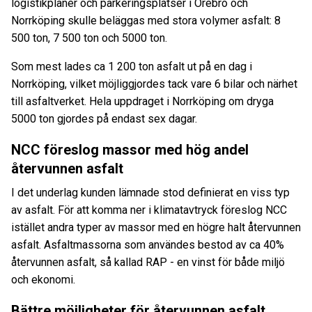
logistikplaner och parkeringsplatser i Örebro och
Norrköping skulle beläggas med stora volymer asfalt: 8
500 ton, 7 500 ton och 5000 ton.
Som mest lades ca 1 200 ton asfalt ut på en dag i
Norrköping, vilket möjliggjordes tack vare 6 bilar och närhet
till asfaltverket. Hela uppdraget i Norrköping om dryga
5000 ton gjordes på endast sex dagar.
NCC föreslog massor med hög andel
återvunnen asfalt
I det underlag kunden lämnade stod definierat en viss typ
av asfalt. För att komma ner i klimatavtryck föreslog NCC
istället andra typer av massor med en högre halt återvunnen
asfalt. Asfaltmassorna som användes bestod av ca 40%
återvunnen asfalt, så kallad RAP - en vinst för både miljö
och ekonomi.
Bättre möjligheter för återvunnen asfalt