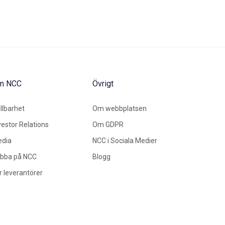
m NCC
Övrigt
llbarhet
Om webbplatsen
vestor Relations
Om GDPR
dia
NCC i Sociala Medier
bba på NCC
Blogg
r leverantörer