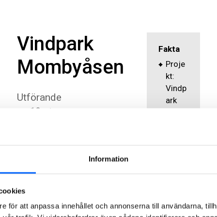
Vindpark
Fakta
Mombyåsen
Proje
kt:
Vindp
Utförande
ark
av 10 st
Mom
gravitations
byåse
n
fundament
Kund:
med
Information
Arise
tillhörande
AB
tillfartsväg
Byggt
cookies
ar (7 km),
id:
e för att anpassa innehållet och annonserna till användarna, tillh
kranplaner,
01/08