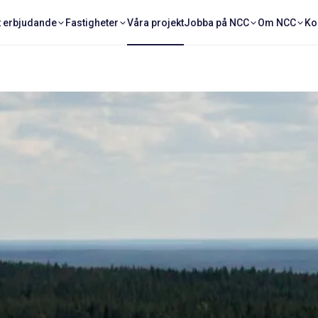
t erbjudande
Fastigheter
Våra projekt
Jobba på NCC
Om NCC
Ko