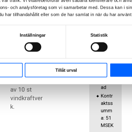
vår trafik. Vi vidarebefordrar även sådana identifierare och anna
monterings
/2015
nnons- och analysföretag som vi samarbetar med. Dessa kan i sin
- och
-
har tillhandahållit eller som de har samlat in när du har använt 
01/06
etablerings
/2016
ytor.
Inställningar
Statistik
Entre
Kabelslangf
prena
örläggning
dfor
samt därtill
m:
tillhörande
Gener
Tillåt urval
arbeten för
alentr
epren
uppförande
ad
av 10 st
Kontr
vindkraftver
aktss
k.
umm
a: 51
MSEK