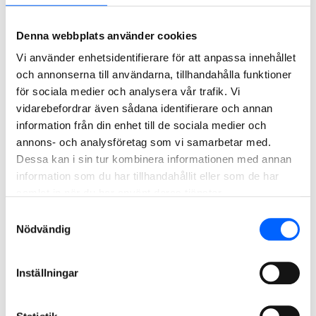
Denna webbplats använder cookies
Mats Tapper
Vi använder enhetsidentifierare för att anpassa innehållet
Projektdirektör, Stora projekt/Gem, NCC Building
och annonserna till användarna, tillhandahålla funktioner
Sweden
för sociala medier och analysera vår trafik. Vi
079-078 74 67
vidarebefordrar även sådana identifierare och annan
Skicka mail
information från din enhet till de sociala medier och
annons- och analysföretag som vi samarbetar med.
Dessa kan i sin tur kombinera informationen med annan
2025
information som du har tillhandahållit eller som de har
samlat in när du har använt deras tjänster.
Samtyckesval
Nödvändig
Inställningar