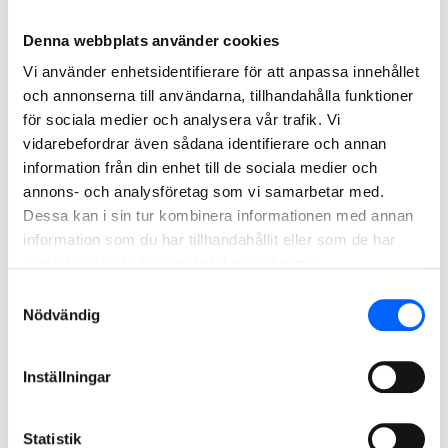
2019
Denna webbplats använder cookies
Vi använder enhetsidentifierare för att anpassa innehållet
och annonserna till användarna, tillhandahålla funktioner
för sociala medier och analysera vår trafik. Vi
vidarebefordrar även sådana identifierare och annan
information från din enhet till de sociala medier och
annons- och analysföretag som vi samarbetar med.
Dessa kan i sin tur kombinera informationen med annan
information som du har tillhandahållit eller som de har
samlat in när du har använt deras tjänster.
Araby Miljonprogram, Växjö
Samtyckesval
Nödvändig
NCC totalrenoverar 301 hyreslägenheter i Araby – Växjös
största miljonprogramsområde från slutet av 1960-talet.
Hyresgästerna får fräscha och moderna bostäder,
samtidigt som energianvändningen i husen halveras.
Inställningar
Läs mer om projektet
Statistik