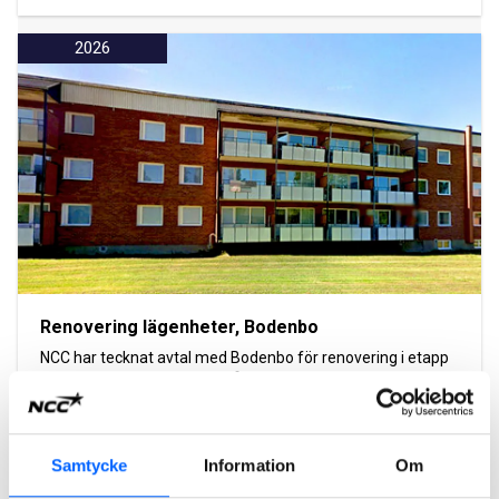
2026
Renovering lägenheter, Bodenbo
NCC har tecknat avtal med Bodenbo för renovering i etapp
tre av 54 hyreslägenheter på Sergeantsgatan i Boden.
Affären är en totalentreprenad i samverkan med ett
ordervärde på cirka 50 MSEK.
Samtycke
Information
Om
Läs mer om projektet