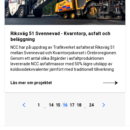
Riksväg 51 Svennevad - Kvarntorp, asfalt och
beläggning
NCC har på uppdrag av Trafikverket asfalterat Riksväg 51
mellan Svennevad och Kvarntorpskorset i Örebroregionen.
Genom ett antal olika åtgärder i asfaltproduktionen
levererade NCC asfaltmassor med 50% lägre utsläpp av
koldioxidekvivalenter jämfört med traditionell tillverkning.
Läs mer om projektet
1
14
15
16
17
18
24
...
...