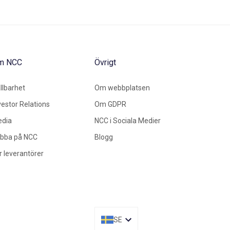
m NCC
Övrigt
llbarhet
Om webbplatsen
vestor Relations
Om GDPR
dia
NCC i Sociala Medier
bba på NCC
Blogg
r leverantörer
SE