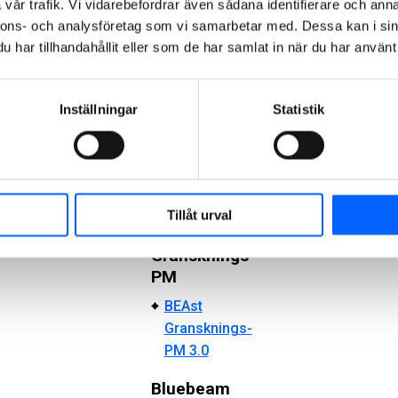
vår trafik. Vi vidarebefordrar även sådana identifierare och anna
granskning
nnons- och analysföretag som vi samarbetar med. Dessa kan i sin
5 min
har tillhandahållit eller som de har samlat in när du har använt 
Deltagare i
granskning
7 min
Inställningar
Statistik
Avsluta och
3
arkivera
min
Användartips
2 min
Tillåt urval
Gransknings-
PM
BEAst
Gransknings-
PM 3.0
Bluebeam