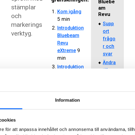
Bluebe
stämplar
am
Kom igång
Revu
och
5 min
Supp
markerings
Introduktion
ort
verktyg.
Bluebeam
frågo
Revu
r och
9
eXtreme
svar
min
Ändra
Introduktion
till
BEAst
serve
Effektivare
r
Granskning
Studi
18 min
o SE
Information
Förbereda
granskningshandlingar
cookies
6 min
Starta
e för att anpassa innehållet och annonserna till användarna, tillh