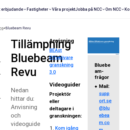
t erbjudande
Fastigheter
Våra projekt
Jobba på NCC
Om NCC
Ko
ing
Bluebeam Revu
Tillämpning
Anvisning
BEAst
Bluebeam
Effektivare
granskning
Bluebe
Revu
am-
3.0
frågor
Videoguider
Mail:
Nedan
supp
Projektör
hittar du:
ort.se
eller
Anvisning
@blu
deltagare i
och
ebea
granskningen:
m.co
videoguide
Kom igång
m