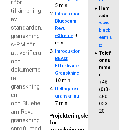
r för
5 min
Hem
tillämpning
Introduktion
sida:
av
Bluebeam
www.
standarden,
Revu
blueb
granskning
9
eXtreme
eam.s
min
s-PM för
e
Introduktion
att verifiera
Telef
BEAst
onnu
och
Effektivare
mme
dokumente
Granskning
r:
ra
18 min
+46
granskning
Deltagare i
(0)8-
en
granskning
480
och Bluebe
7 min
023
20
am Revu
Projekteringsledare
granskning
för
sprofil med
granskningen: