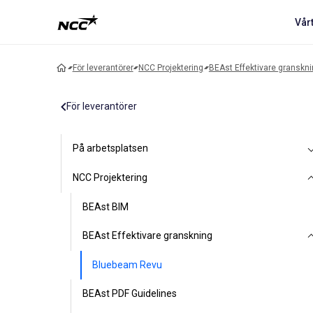
Vår
För leverantörer
NCC Projektering
BEAst Effektivare granskn
För leverantörer
På arbetsplatsen
NCC Projektering
BEAst BIM
BEAst Effektivare granskning
Bluebeam Revu
BEAst PDF Guidelines