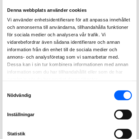
Stockholms Hamnar.
Denna webbplats använder cookies
Lyckat samarbete gav
Vi använder enhetsidentifierare för att anpassa innehållet
prestigefyllt pris
och annonserna till användarna, tillhandahålla funktioner
för sociala medier och analysera vår trafik. Vi
Sammanlagt ett 40-tal entreprenörer var inblandade i
vidarebefordrar även sådana identifierare och annan
information från din enhet till de sociala medier och
projektet, som prisades som Årets bygge 2021. Tävlingen
annons- och analysföretag som vi samarbetar med.
är samhällsbyggnadssektorns mest prestigefyllda pris och
Dessa kan i sin tur kombinera informationen med annan
arrangeras av tidningen Byggindustrin. De nominerade
information som du har tillhandahållit eller som de har
bidragen bedöms utifrån fem kriterier; arbetsmiljö,
samlat in när du har använt deras tjänster.
hållbarhet, tid/kvalitet/budget, teknik/innovation och
samverkan.
Samtyckesval
Nödvändig
Trots det stora antalet entreprenörer fungerade samarbetet
väldigt smidigt. Alla hjälptes åt för att lösa den
Inställningar
övergripande uppgiften, så att tidsplan och budget kunde
hållas. Samverkan och en skicklig beställare var viktiga
nycklar till framgång, enligt Joel Ahlqvist:
Statistik