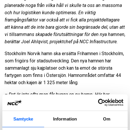
planerade noga från vilka håll vi skulle ta oss an massorna
och hur logistiken kunde optimeras. En viktig
framgångsfaktor var också att vi fick alla projektdeltagare
att känna att de inte bara gjorde sin begränsade del, utan att
vi tillsammans skapade förutsättningar för den nya hamnen,
berättar Joel Ahlqvist, projektchef på NCC Infrastructure.
Stockholm Norvik hamn ska ersätta Frihamnen i Stockholm,
som frigörs för stadsutveckling. Den nya hamnen har
sammanlagt sju kajplatser och kan ta emot de största
fartygen som finns i Östersjön. Hamnområdet omfattar 44
hektar och kajen är 1 325 meter lång.
– Det är inte ofta man får bygga en ny hamn. Här har
byggsektorns alla discipliner varit inblandade.
Samordningen har varit den största utmaningen, men vi har
arbetat med väldigt duktiga entreprenörer, säger Karl
Samtycke
Information
Om
Lagerlöf, chef för den operativa verksamheten på