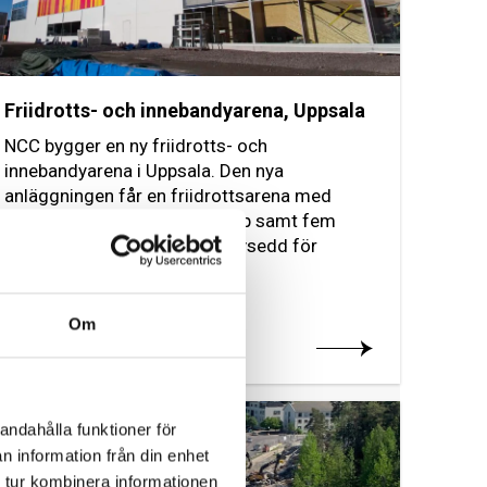
Friidrotts- och innebandyarena, Uppsala
NCC bygger en ny friidrotts- och
innebandyarena i Uppsala. Den nya
anläggningen får en friidrottsarena med
löparbana för 200-meterslopp samt fem
innebandyhallar varav en är avsedd för
elitspel.
Om
Läs mer om projektet
2022
andahålla funktioner för
n information från din enhet
 tur kombinera informationen