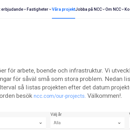
t erbjudande
Fastigheter
Våra projekt
Jobba på NCC
Om NCC
Ko
er för arbete, boende och infrastruktur. Vi utveck
ingar för såväl små som stora problem. Nedan list
ilterval så listas projekten efter det datum projek
a Norden besök
Välkommen!.
ncc.com/our-projects.
Välj år