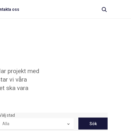
ntakta oss
lar projekt med
ar vi våra
tet ska vara
Välj stad
Sök