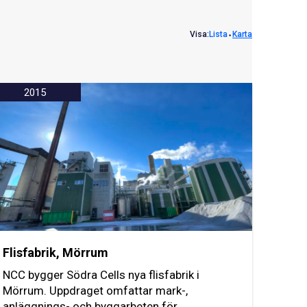
Visa:
Lista
⬩
Karta
2015
Flisfabrik, Mörrum
NCC bygger Södra Cells nya flisfabrik i
Mörrum. Uppdraget omfattar mark-,
anläggnings- och byggarbeten för