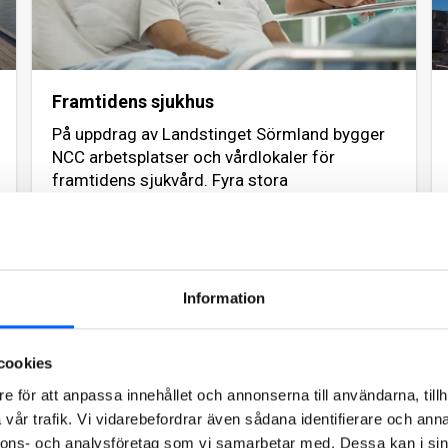
Framtidens sjukhus
På uppdrag av Landstinget Sörmland bygger
NCC arbetsplatser och vårdlokaler för
framtidens sjukvård. Fyra stora
nybyggnadsprojekt och en mängd
ombyggnationer ska genomföras när
Landstinget moderniserar sin verksamhet på
tre av länets sjukhus.
Information
Läs mer om projektet
cookies
2023
e för att anpassa innehållet och annonserna till användarna, tillh
vår trafik. Vi vidarebefordrar även sådana identifierare och anna
nnons- och analysföretag som vi samarbetar med. Dessa kan i sin