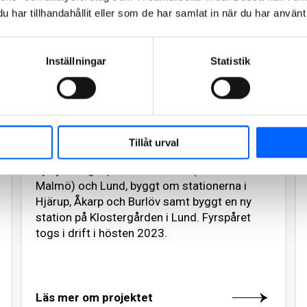
har tillhandahållit eller som de har samlat in när du har använt 
Inställningar
Statistik
Fyrspåret Malmö-Lund
I samverkan med Trafikverket har NCC, i
Tillåt urval
konsortium med spanska OHLA, byggt fyra
nya järnvägsspår mellan Arlöv (strax utanför
Malmö) och Lund, byggt om stationerna i
Hjärup, Åkarp och Burlöv samt byggt en ny
station på Klostergården i Lund. Fyrspåret
togs i drift i hösten 2023.
Läs mer om projektet