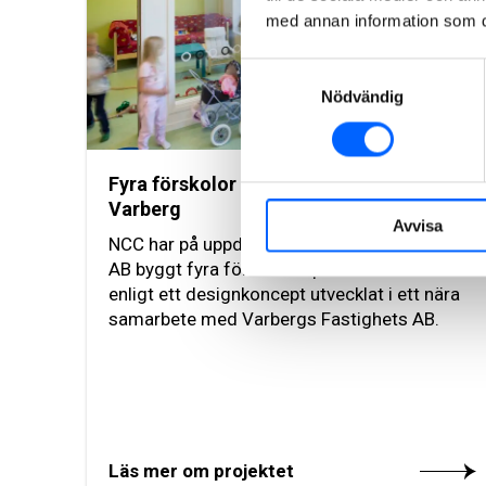
med annan information som du 
Samtyckesval
Nödvändig
Fyra förskolor strategisk partnering
Varberg
Avvisa
NCC har på uppdrag av Varbergs Fastighets
AB byggt fyra förskolor i passivhusteknik.
enligt ett designkoncept utvecklat i ett nära
samarbete med Varbergs Fastighets AB.
Läs mer om projektet