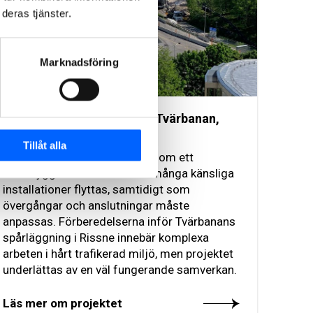
deras tjänster.
Marknadsföring
Förberedande arbeten för Tvärbanan,
Rissne
Tillåt alla
När en spårväg dras fram genom ett
tätbebyggt område behöver många känsliga
installationer flyttas, samtidigt som
övergångar och anslutningar måste
anpassas. Förberedelserna inför Tvärbanans
spårläggning i Rissne innebär komplexa
arbeten i hårt trafikerad miljö, men projektet
underlättas av en väl fungerande samverkan.
Läs mer om projektet