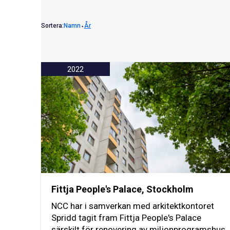
Sortera:
Namn
⬩
År
2022
Fittja People's Palace, Stockholm
NCC har i samverkan med arkitektkontoret
Spridd tagit fram Fittja People's Palace
särskilt för renovering av miljonprogramshus.