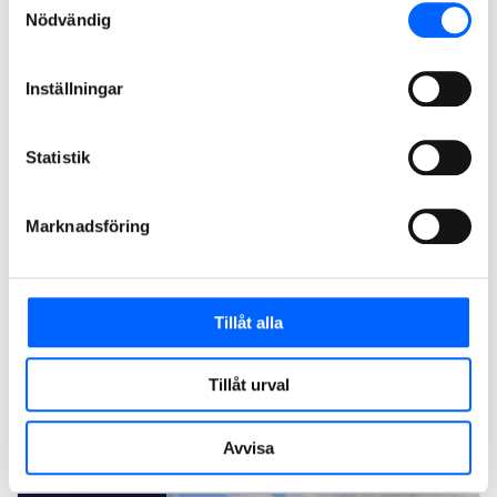
2028
Nödvändig
Inställningar
Statistik
Marknadsföring
Simanläggning Malmö
Tillåt alla
NCC bygger i samarbete med Malmö stadsfastigheter nya
Heleneholmsbadet i Malmö. Projektet är en
totalentreprenad i partnering. Byggstart var i början av 2026
Tillåt urval
och det nya badhuset väntas stå klart i slutet av 2028.
Läs mer om projektet
Avvisa