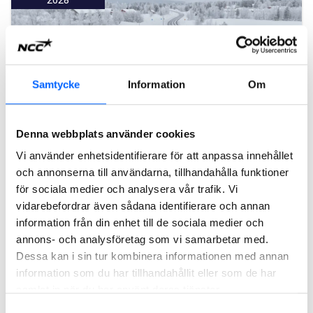
Samtycke
Information
Om
Denna webbplats använder cookies
Vi använder enhetsidentifierare för att anpassa innehållet
och annonserna till användarna, tillhandahålla funktioner
E 10, vägförbättringar, Gällivare
för sociala medier och analysera vår trafik. Vi
NCC ska på uppdrag av Trafikverket genomföra
vidarebefordrar även sådana identifierare och annan
vägförstärkande åtgärder på vägsträckan E10 mellan
Avvakko och Lappeasuando i Gällivare. Affären är en
information från din enhet till de sociala medier och
totalentreprenad i samverkan med ett ordervärde på cirka
annons- och analysföretag som vi samarbetar med.
600 MSEK.
Dessa kan i sin tur kombinera informationen med annan
information som du har tillhandahållit eller som de har
Läs mer om projektet
samlat in när du har använt deras tjänster.
Samtyckesval