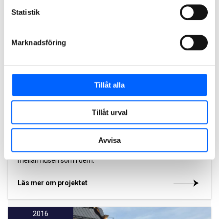
Statistik
Marknadsföring
Referens
Tillåt alla
Järva krog
Tillåt urval
Järva Krog är ett omfattande stadsutvecklingsprojekt där vi
i nära samarbete med Solna stad, skapar en trygg och
Avvisa
trivsam stadsdel. En varierad och mänsklig plats där arbete
och vardagsliv går hand i hand och där livet levs lika mycket
mellan husen som i dem.
Läs mer om projektet
2016