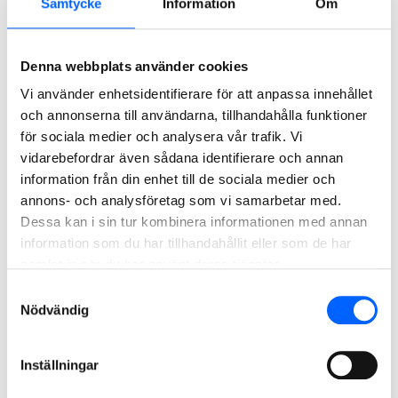
Samtycke
Information
Om
Denna webbplats använder cookies
Vi använder enhetsidentifierare för att anpassa innehållet
och annonserna till användarna, tillhandahålla funktioner
för sociala medier och analysera vår trafik. Vi
vidarebefordrar även sådana identifierare och annan
Järva begravningsplats, Stockholm
information från din enhet till de sociala medier och
På uppdrag av Kyrkogårdsförvaltningen i Stockholm utför
annons- och analysföretag som vi samarbetar med.
NCC markarbeten för att utveckla ett naturområde och
Dessa kan i sin tur kombinera informationen med annan
förbereda för en ny begravningsplats i sydvästra delen av
information som du har tillhandahållit eller som de har
Järvafältet i Stockholm.
samlat in när du har använt deras tjänster.
Läs mer om projektet
Samtyckesval
Nödvändig
2024
Inställningar