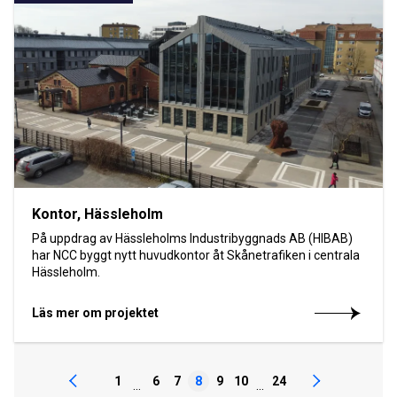
Kontor, Hässleholm
På uppdrag av Hässleholms Industribyggnads AB (HIBAB)
har NCC byggt nytt huvudkontor åt Skånetrafiken i centrala
Hässleholm.
Läs mer om projektet
1
6
7
8
9
10
24
...
...