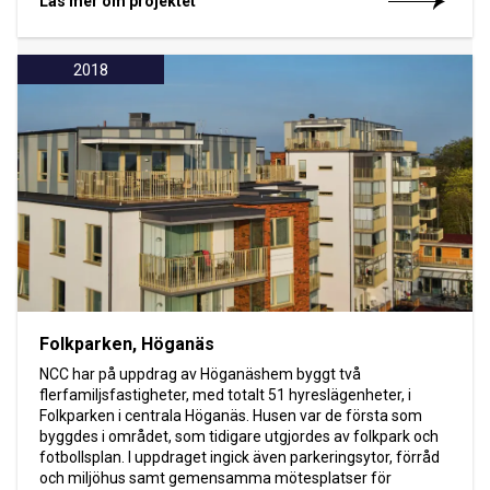
Läs mer om projektet
2018
Folkparken, Höganäs
NCC har på uppdrag av Höganäshem byggt två
flerfamiljsfastigheter, med totalt 51 hyreslägenheter, i
Folkparken i centrala Höganäs. Husen var de första som
byggdes i området, som tidigare utgjordes av folkpark och
fotbollsplan. I uppdraget ingick även parkeringsytor, förråd
och miljöhus samt gemensamma mötesplatser för