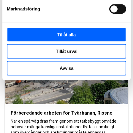
Hjärup, Åkarp och Burlöv samt byggt en ny station på
Klostergården i Lund. Fyrspåret togs i drift i hösten 2023.
Marknadsföring
Läs mer om projektet
Tillåt alla
2022
Tillåt urval
Avvisa
Förberedande arbeten för Tvärbanan, Rissne
När en spårväg dras fram genom ett tätbebyggt område
behöver många känsliga installationer flyttas, samtidigt
som övergångar och anslutningar måste anpassas.