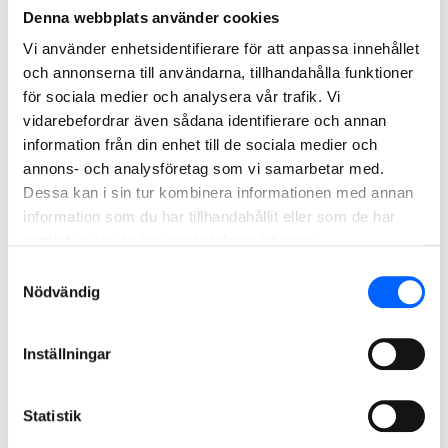
AB.
Denna webbplats använder cookies
Vi använder enhetsidentifierare för att anpassa innehållet
Läs mer om projektet
och annonserna till användarna, tillhandahålla funktioner
för sociala medier och analysera vår trafik. Vi
2023
vidarebefordrar även sådana identifierare och annan
information från din enhet till de sociala medier och
annons- och analysföretag som vi samarbetar med.
Dessa kan i sin tur kombinera informationen med annan
information som du har tillhandahållit eller som de har
samlat in när du har använt deras tjänster.
Samtyckesval
Nödvändig
Inställningar
Fyrspåret Malmö-Lund
I samverkan med Trafikverket har NCC, i konsortium med
spanska OHLA, byggt fyra nya järnvägsspår mellan Arlöv
Statistik
(strax utanför Malmö) och Lund, byggt om stationerna i