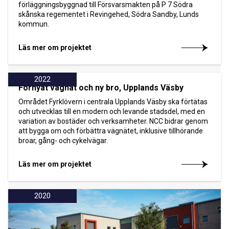
förläggningsbyggnad till Försvarsmakten på P 7 Södra
skånska regementet i Revingehed, Södra Sandby, Lunds
kommun.
Läs mer om projektet
2022
Förnyat vägnät och ny bro, Upplands Väsby
Området Fyrklövern i centrala Upplands Väsby ska förtätas
och utvecklas till en modern och levande stadsdel, med en
variation av bostäder och verksamheter. NCC bidrar genom
att bygga om och förbättra vägnätet, inklusive tillhörande
broar, gång- och cykelvägar.
Läs mer om projektet
2020