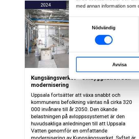
2024
med annan information som du 
Samtyckesval
Nödvändig
Avvisa
Kungsängsverket – Ombyggnation och
modernisering
Uppsala fortsätter att växa snabbt och
kommunens befolkning väntas nå cirka 320
000 invånare till år 2050. Den ökande
belastningen på avloppssystemet är den
huvudsakliga anledningen till att Uppsala
Vatten genomför en omfattande
modernisering av Kungsängsverket. Syftet är