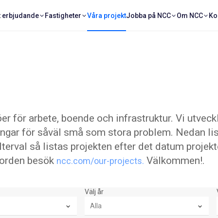
t erbjudande
Fastigheter
Våra projekt
Jobba på NCC
Om NCC
Ko
er för arbete, boende och infrastruktur. Vi utveck
ingar för såväl små som stora problem. Nedan list
ilterval så listas projekten efter det datum projek
a Norden besök
Välkommen!.
ncc.com/our-projects.
Välj år