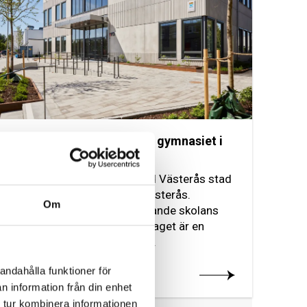
NCC bygger ut Carlforsska gymnasiet i
Västerås
NCC bygger tillsammans med Västerås stad
ut Carlforsska gymnasiet i Västerås.
Om
Tillbyggnaden möter den växande skolans
utmaningar och behov. Uppdraget är en
totalentreprenad i samverkan.
andahålla funktioner för
Läs mer om projektet
n information från din enhet
 tur kombinera informationen