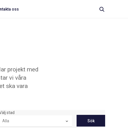
ntakta oss
lar projekt med
ar vi våra
tet ska vara
Välj stad
Sök