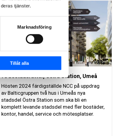
2024
deras tjänster.
Marknadsföring
Tillåt alla
78 bostadsrätter, Östra Station, Umeå
Hösten 2024 färdigställde NCC på uppdrag
av Balticgruppen två hus i Umeås nya
stadsdel Östra Station som ska bli en
komplett levande stadsdel med fler bostäder,
kontor, handel, service och mötesplatser.