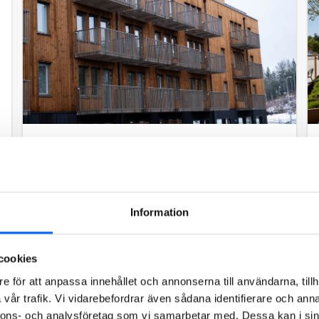
Skogsvallen
NCC har tillsammans med Boet Bostad byggt
ett nytt kvarter med 99 hyreslägenheter i
bostadsområdet Skogsvallen i Linköping.
Information
Uppdraget som var en totalentreprenad hade
ett ordervärde på cirka 115 MSEK.
cookies
e för att anpassa innehållet och annonserna till användarna, tillh
Läs mer om projektet
vår trafik. Vi vidarebefordrar även sådana identifierare och anna
nnons- och analysföretag som vi samarbetar med. Dessa kan i sin