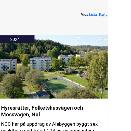
Visa:
Lista
⬩
Karta
2024
Hyresrätter, Folketshusvägen och
Mossvägen, Nol
NCC har på uppdrag av Alebyggen byggt sex
punkthus med totalt 174 hyreslägenheter i