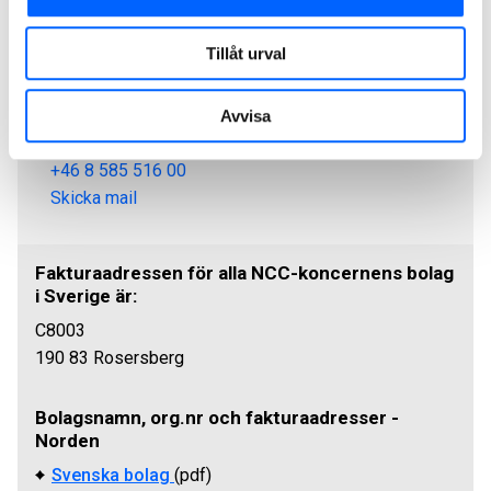
Förnamn och efternamn på beställaren i NCC.
Tillåt urval
NCC Business Services
Avvisa
För frågor om fakturering:
+46 8 585 516 00
Skicka mail
Fakturaadressen för alla NCC-koncernens bolag
i Sverige är:
C8003
190 83 Rosersberg
Bolagsnamn, org.nr och fakturaadresser -
Norden
Svenska bolag
(pdf)