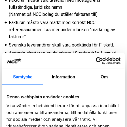
Fakturan måste vara utställd med mottagarens
fullständiga, juridiska namn
(Namnet på NCC bolag du ställer fakturan till)
Fakturan måste vara märkt med korrekt NCC
referensnummer. Läs mer under rubriken ”märkning av
fakturor”
Svenska leverantörer skall vara godkända för F-skatt.
Ändrade skatteregler vid arbete i Sverige från 1 januari
2021. Även utländska leverantörer till NCC som utför
arbete I Sverige ska vara registrerade för F-skatt.
Registrerat innehav av F-skatt ska framgå i text på
Samtycke
Information
Om
fakturan
NCC förutsätter att våra leverantörer har ett bankgiro för
att vi skall kunna säkerställa korrekt
Denna webbplats använder cookies
betalningsinformation.
Vi använder enhetsidentifierare för att anpassa innehållet
NCC tillämpar betalningsvillkor 30 dagar efter mottagen
och annonserna till användarna, tillhandahålla funktioner
och godkänd faktura. Detta gäller om inte annat finns
för sociala medier och analysera vår trafik. Vi
reglerat i skriftliga avtal med NCC.
vidarebefordrar även sådana identifierare och annan