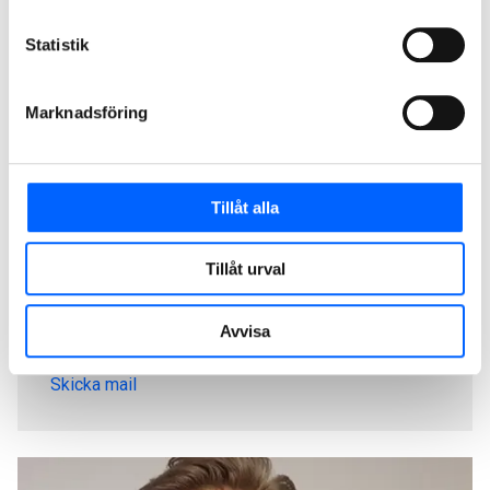
Statistik
Oscar Bromée
Site Manager/Företagssäljare, NCC Industry
Marknadsföring
070-589 97 33
Skicka mail
Tillåt alla
Tillåt urval
Amanda Bellborn
SV/Säljare, NCC Industry
Avvisa
070 020 42 60
Skicka mail