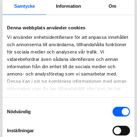
Samtycke
Information
Om
Kundportal och CE-
Denna webbplats använder cookies
dokumentation
Vi använder enhetsidentifierare för att anpassa innehållet
och annonserna till användarna, tillhandahålla funktioner
för sociala medier och analysera vår trafik. Vi
Schema nattjobb 2026
vidarebefordrar även sådana identifierare och annan
information från din enhet till de sociala medier och
annons- och analysföretag som vi samarbetar med.
Har du frågor om vårt
Dessa kan i sin tur kombinera informationen med annan
information som du har tillhandahållit eller som de har
företagserbjudande? Tveka inte att
samlat in när du har använt deras tjänster.
kontakta oss!
Samtyckesval
Nödvändig
För dig som är privatperson har vi samlat information och
kontaktvägar nedan under "För privatpersoner". Du kan
också ringa oss på 020-456 000.
Inställningar