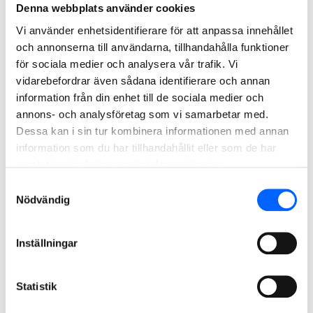
Denna webbplats använder cookies
Vi använder enhetsidentifierare för att anpassa innehållet
och annonserna till användarna, tillhandahålla funktioner
Kundportal och CE-
för sociala medier och analysera vår trafik. Vi
dokumentation
vidarebefordrar även sådana identifierare och annan
information från din enhet till de sociala medier och
annons- och analysföretag som vi samarbetar med.
Dessa kan i sin tur kombinera informationen med annan
NCC Kielo - så främjar vi
information som du har tillhandahållit eller som de har
samlat in när du har använt deras tjänster.
biologisk mångfald
Samtyckesval
Nödvändig
Har du frågor om vårt
företagserbjudande? Tveka inte att
Inställningar
kontakta oss!
Statistik
För dig som är privatperson har vi samlat information och
kontaktvägar nedan under "För privatpersoner". Du kan