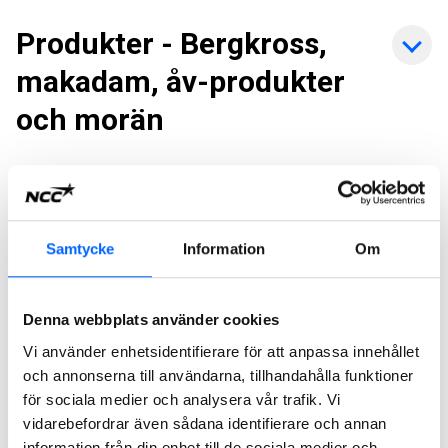
Produkter - Bergkross,
makadam, åv-produkter
och morän
Kontakta Kundcenter
Samtycke
Information
Om
För företag
Denna webbplats använder cookies
Vi använder enhetsidentifierare för att anpassa innehållet
Beställa produkter och
och annonserna till användarna, tillhandahålla funktioner
tjänster
för sociala medier och analysera vår trafik. Vi
vidarebefordrar även sådana identifierare och annan
information från din enhet till de sociala medier och