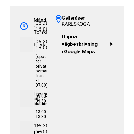
Gelleråsen,
Måndag
06.30-
KARLSKOGA
-
16.00
Torsdag
Öppna
06.30-
vägbeskrivning
Fredag
13.00
i Google Maps
(öppet
för
privat-
personer
från
kl
07.00)
Uppehåll
09.00-
av
09.30
lastning
13.00-
13.30
18
06.30-
juni
13.00