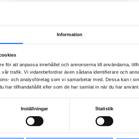
Kontakta Kundcenter
Information
För företag
cookies
Beställa produkter och
e för att anpassa innehållet och annonserna till användarna, tillh
vår trafik. Vi vidarebefordrar även sådana identifierare och anna
tjänster
nnons- och analysföretag som vi samarbetar med. Dessa kan i sin
har tillhandahållit eller som de har samlat in när du har använt 
Hämta produkter och
Inställningar
Statistik
lämna material