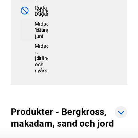
Röda
Stängt
Dagar
Midsommarafton
19
stängt
juni
Midsommar
-,
jul
Stängt
och
nyårsafton
Produkter - Bergkross,
makadam, sand och jord