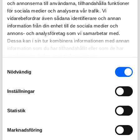
lämna material
och annonserna till användarna, tillhandahålla funktioner
för sociala medier och analysera vår trafik. Vi
vidarebefordrar även sådana identifierare och annan
information från din enhet till de sociala medier och
Beräkna din
annons- och analysföretag som vi samarbetar med.
klimatpåverkan
Dessa kan i sin tur kombinera informationen med annan
information som du har tillhandahållit eller som de har
samlat in när du har använt deras tjänster.
Samtyckesval
Kundportal och CE-
Nödvändig
dokumentation
Inställningar
Har du frågor om vårt
företagserbjudande? Tveka inte att
Statistik
kontakta oss!
Marknadsföring
För dig som är privatperson har vi samlat information och