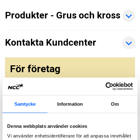
Produkter - Grus och kross
Kontakta Kundcenter
För företag
Beställa produkter och
tjänster
Samtycke
Information
Om
Denna webbplats använder cookies
Hämta produkter och
Vi använder enhetsidentifierare för att anpassa innehållet