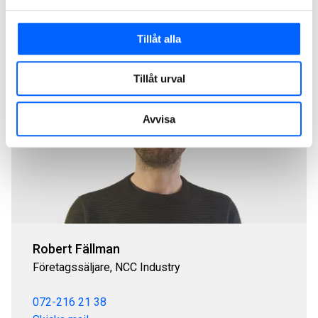
kontaktvägar nedan under "För privatpersoner". Du kan
också ringa oss på 020-456 000.
Tillåt alla
Tillåt urval
Avvisa
Robert Fällman
Företagssäljare, NCC Industry
072-216 21 38