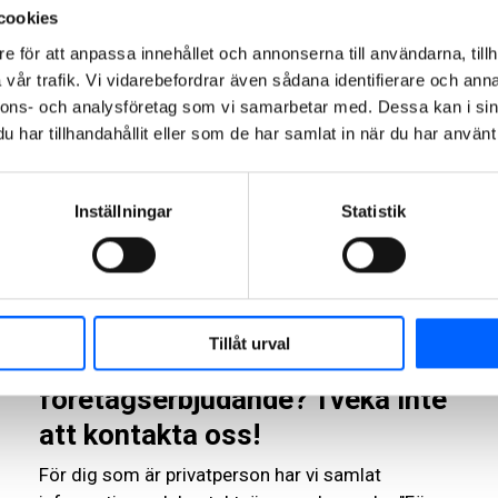
tjänster
cookies
e för att anpassa innehållet och annonserna till användarna, tillh
vår trafik. Vi vidarebefordrar även sådana identifierare och anna
Hämta produkter och
nnons- och analysföretag som vi samarbetar med. Dessa kan i sin
har tillhandahållit eller som de har samlat in när du har använt 
lämna material
Inställningar
Statistik
Kundportal och CE-
dokumentation
Tillåt urval
Har du frågor om vårt
företagserbjudande? Tveka inte
att kontakta oss!
För dig som är privatperson har vi samlat