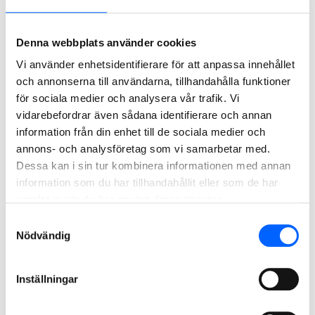
Denna webbplats använder cookies
Vi använder enhetsidentifierare för att anpassa innehållet
och annonserna till användarna, tillhandahålla funktioner
för sociala medier och analysera vår trafik. Vi
vidarebefordrar även sådana identifierare och annan
information från din enhet till de sociala medier och
Hyresrätter Västerbro Lund
annons- och analysföretag som vi samarbetar med.
På uppdrag av Dommura Properties AB bygger NCC 185
Dessa kan i sin tur kombinera informationen med annan
lägenheter i stadsdelen Västerbro i centrala Lund.
information som du har tillhandahållit eller som de har
samlat in när du har använt deras tjänster.
Läs mer om projektet
Samtyckesval
Nödvändig
2019
Inställningar