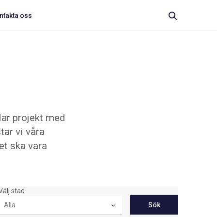
ntakta oss
lar projekt med
ar vi våra
tet ska vara
Välj stad
Sök