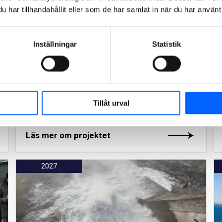
har tillhandahållit eller som de har samlat in när du har använt 
Inställningar
Statistik
Kemihuset Chalmers
NCC ska i samverkan med
Chalmersfastigheter bygga om Kemihuset på
Chalmers tekniska högskola i Göteborg för
att möta dagens tekniska krav. Arbetet
Tillåt urval
beräknas vara färdig andra kvartalet 2027.
Läs mer om projektet
2027