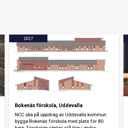
2027
Bokenäs förskola, Uddevalla
NCC ska på uppdrag av Uddevalla kommun
bygga Bokenäs förskola med plats för 80
barn. Förskolan väntas stå klar i andra