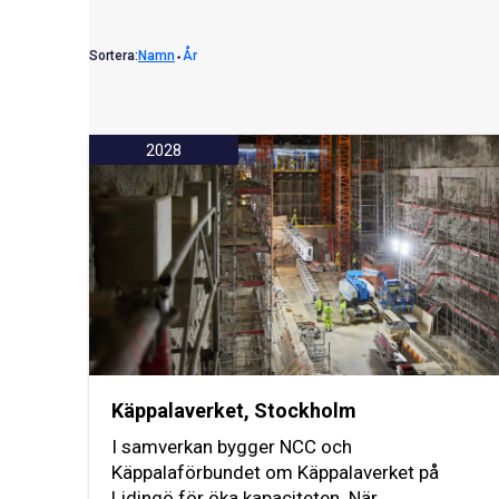
Sortera:
Namn
⬩
År
2028
Käppalaverket, Stockholm
I samverkan bygger NCC och
Käppalaförbundet om Käppalaverket på
Lidingö för öka kapaciteten. När