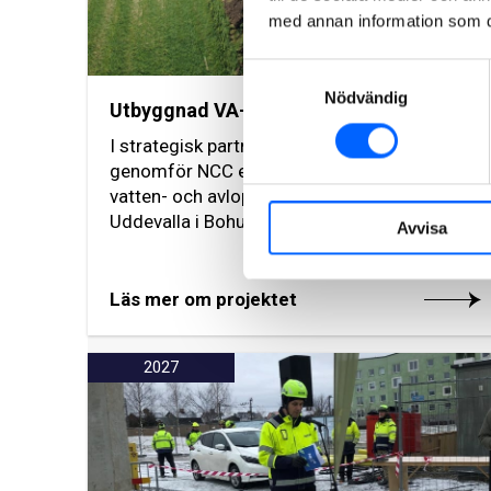
med annan information som du 
Samtyckesval
Nödvändig
Utbyggnad VA-system, Lanestranden
I strategisk partnering med Västvatten
genomför NCC en utbyggnad av kommunala
vatten- och avloppsledningar utanför
Uddevalla i Bohuslän.
Avvisa
Läs mer om projektet
2027