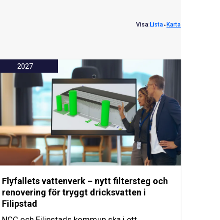
Visa:
Lista
⬩
Karta
2027
Flyfallets vattenverk – nytt filtersteg och
renovering för tryggt dricksvatten i
Filipstad
NCC och Filipstads kommun ska i ett