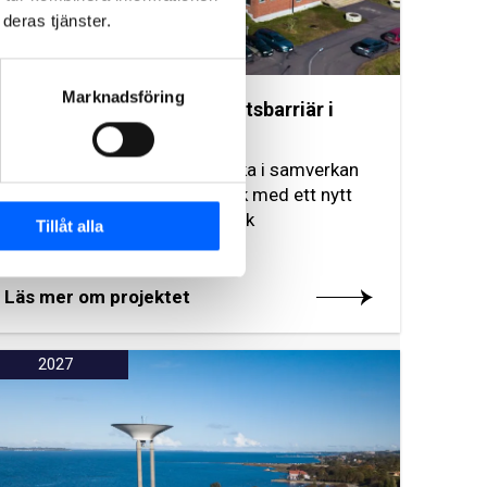
deras tjänster.
Marknadsföring
Ny mikrobiologisk säkerhetsbarriär i
samverkan
NCC och Skaraborgsvatten ska i samverkan
bygga ut Borgunda vattenverk med ett nytt
reningssteg, en mikrobiologisk
Tillåt alla
säkerhetsbarriär.
Läs mer om projektet
2027