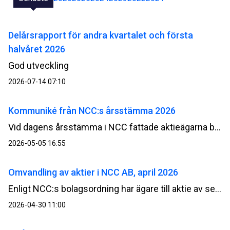
Delårsrapport för andra kvartalet och första
halvåret 2026
God utveckling
2026-07-14 07:10
Kommuniké från NCC:s årsstämma 2026
Vid dagens årsstämma i NCC fattade aktieägarna beslut om bland annat fastställande av resultat- och balansräkning, utdelning, nytt långsiktigt prestationsbaserat incitamentsprogram samt överlåtelse, respektive bemyndigande för styrelsen avseende återköp av egna aktier av serie B.
2026-05-05 16:55
Omvandling av aktier i NCC AB, april 2026
Enligt NCC:s bolagsordning har ägare till aktie av serie A rätt att begära att sådan aktie omvandlas till aktie av serie B. Genom omvandling minskar det totala antalet röster i bolaget.
2026-04-30 11:00