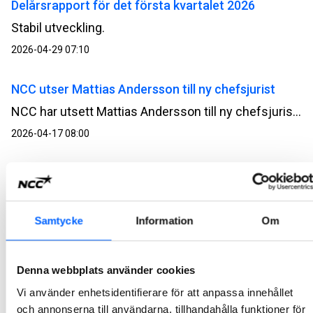
Delårsrapport för det första kvartalet 2026
Stabil utveckling.
2026-04-29 07:10
NCC utser Mattias Andersson till ny chefsjurist
NCC har utsett Mattias Andersson till ny chefsjurist. Han tillträder senast i oktober 2026 och blir medlem i NCC:s koncernledning. Mattias Andersson efterträder Ann‑Marie Hedbeck, som blir Head of Business Development för affärsområdet Green Industry Transformation.
2026-04-17 08:00
NCC:s årsredovisning och hållbarhetsredovisning
för 2025 är publicerad
NCC:s årsredovisning och hållbarhetsredovisning för 2025 finns nu tillgänglig.
Samtycke
Information
Om
2026-04-13 11:00
Denna webbplats använder cookies
Kallelse till NCC AB:s årsstämma 2026
Vi använder enhetsidentifierare för att anpassa innehållet
Årsstämman i NCC AB äger rum på SPACE, Sergelgatan 2, Stockholm, tisdagen den 5 maj 2026, kl. 15.30.
och annonserna till användarna, tillhandahålla funktioner för