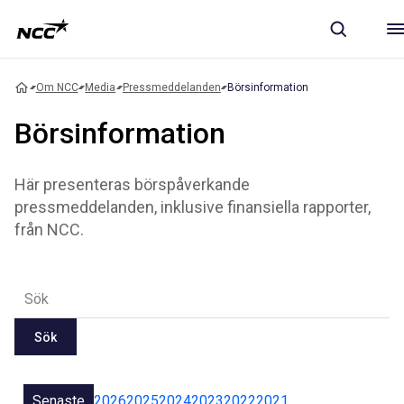
Om NCC
Media
Pressmeddelanden
Börsinformation
Börsinformation
Här presenteras börspåverkande
pressmeddelanden, inklusive finansiella rapporter,
från NCC.
Sök
Senaste
2026
2025
2024
2023
2022
2021