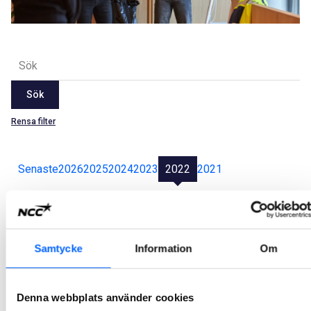
Sök
Rensa filter
Senaste
2026
2025
2024
2023
2022
2021
Alla
Jan
Feb
Mar
Apr
May
Jun
Jul
Aug
Sep
Oct
Nov
Dec
Samtycke
Information
Om
NCC bygger 75 lägenheter åt Riksbyggen
NCC har tecknat ett avtal för att bygga 75 lägenheter i området Getberget, Skellefteå, på uppdrag av Riksbyggen. Ordervärdet uppgår till cirka 175 MSEK.
Denna webbplats använder cookies
2022-12-28 08:00