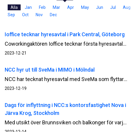
Alla
Jan
Feb
Mar
Apr
May
Jun
Jul
Aug
Sep
Oct
Nov
Dec
Ioffice tecknar hyresavtal i Park Central, Göteborg
Coworkingaktören Ioffice tecknar första hyresavtalet i Park Central i Göteborg. Företaget flyttar in i en lokal om cirka 3 900 kvadratmeter och tillträder under andra kvartalet 2027. Park Central är ett samarbete mellan NCC och Jernhusen. Huset ligger i Centralstaden, den nya stadsdel som växer fram runt Centralstationen, med en av Västlänkens stationsuppgångar i gatuplan.
2023-12-21
NCC hyr ut till SveMa i MIMO i Mölndal
NCC har tecknat hyresavtal med SveMa som flyttar sitt kontor till MIMO i Mölndal. Företaget flyttar in i en lokal om 480 kvadratmeter med tillträde i december 2024. MIMO ligger mitt i Mölndals innerstad som erbjuder småskaliga butiker, en modern galleria och kommunikationer lätt tillgängliga utanför dörren.
2023-12-19
Dags för inflyttning i NCC:s kontorsfastighet Nova i
Järva Krog, Stockholm
Med utsikt över Brunnsviken och balkonger för varje hyresgäst står kontorsprojektet Nova i Järva Krog nu färdigt och det är dags för inflyttning. Därmed tas ett stort kliv i utvecklingen av den växande kvartersstaden, där NCC sedan tidigare har färdigställt det första kvarteret av tre i området.
2023-12-14