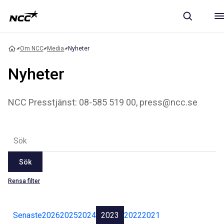
Om NCC
Media
Nyheter
Nyheter
NCC Presstjänst: 08-585 519 00, press@ncc.se
Sök
Rensa filter
Senaste
2026
2025
2024
2023
2022
2021