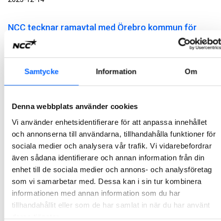
NCC tecknar ramavtal med Örebro kommun för
beläggningsarbeten
NCC har tecknat avtal med Örebro kommun gällande beläggningsarbeten i Örebro. Avtalet har ett beräknat ordervärde om cirka 30 MSEK årligen.
Samtycke
Information
Om
2023-12-08
NCC:s julgåva ska stödja ungas lärande i matematik
Denna webbplats använder cookies
NCC fortsätter att bidra till att stödja barn och ungas lärande. Årets juldonation på 1,5 miljoner kronor går till fyra organisationer i Norden som bedriver läxhjälp för barn och unga vilket kan öka möjligheten för en karriär inom bygg- och anläggning. I Sverige inleder NCC även ett långsiktigt samarbete med Mattecentrum.
Vi använder enhetsidentifierare för att anpassa innehållet
2023-12-08
och annonserna till användarna, tillhandahålla funktioner för
sociala medier och analysera vår trafik. Vi vidarebefordrar
även sådana identifierare och annan information från din
NCC bygger med energibesparande värmeteknik i
enhet till de sociala medier och annons- och analysföretag
Spångbergshallen i Filipstad
som vi samarbetar med. Dessa kan i sin tur kombinera
Nyligen fylldes alla fyra bassänger i Spångbergshallen i Filipstad, med totalt 560 kubikmeter vatten. Ett badhus byggs för att hålla i många år och Filipstads kommun ställde höga krav på energieffektivitet för den framtida driften av badhuset i upphandlingen.
informationen med annan information som du har
2023-12-07
tillhandahållit eller som de har samlat in när du har använt
deras tjänster.