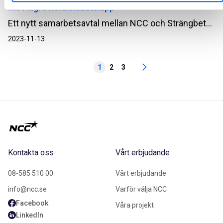
mot lägre koldioxidutsläpp
Ett nytt samarbetsavtal mellan NCC och Strängbetong innebär att även klimatförbättrade betongelement alltid ska offereras som ett alternativ i kommande byggprojekt.
2023-11-13
1
2
3
Kontakta oss
Vårt erbjudande
08-585 510 00
Vårt erbjudande
info@ncc.se
Varför välja NCC
Facebook
Våra projekt
LinkedIn