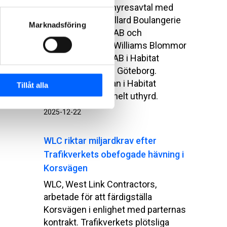
NCC har tecknat hyresavtal med
bageri Maison Caillard Boulangerie
Marknadsföring
&amp; Pâtisserie AB och
blomsterbutiken, Williams Blommor
&amp; Presenter AB i Habitat
Masthuggskajen i Göteborg.
Därmed är gatuplan i Habitat
Tillåt alla
Masthuggskajen helt uthyrd.
2025-12-22
WLC riktar miljardkrav efter
Trafikverkets obefogade hävning i
Korsvägen
WLC, West Link Contractors,
arbetade för att färdigställa
Korsvägen i enlighet med parternas
kontrakt. Trafikverkets plötsliga