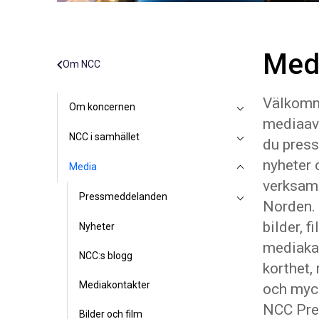
Med
Om NCC
Välkomme
Om koncernen
mediaavd
NCC i samhället
du pres
nyheter 
Media
verksamh
Pressmeddelanden
Norden. 
bilder, f
Nyheter
mediakan
NCC:s blogg
korthet,
Mediakontakter
och myc
NCC Pre
Bilder och film