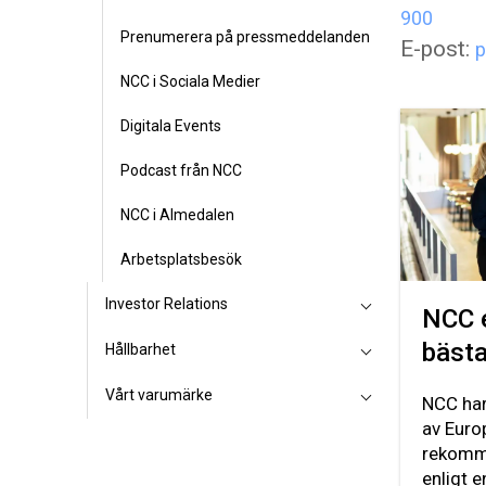
900
Prenumerera på pressmeddelanden
E-post:
p
NCC i Sociala Medier
Digitala Events
Podcast från NCC
NCC i Almedalen
Arbetsplatsbesök
Investor Relations
NCC 
bästa
Hållbarhet
Vårt varumärke
NCC har 
av Euro
rekomm
enligt 