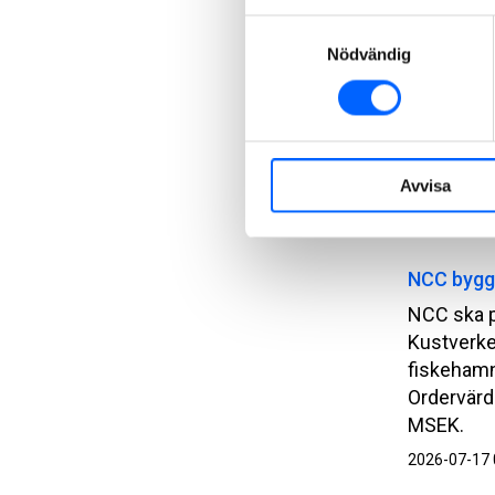
NCC ska p
Samtyckesval
bygga ett 
Nödvändig
Ringsbjerg
uppdraget
ställverke
Ordervärde
MSEK.
Avvisa
2026-08-04 
NCC bygg
NCC ska p
Kustverke
fiskehamn
Ordervärde
MSEK.
2026-07-17 