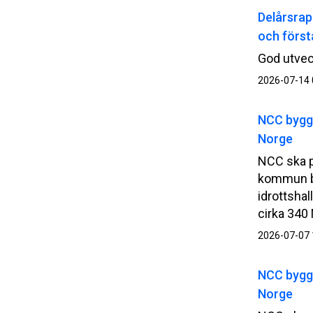
Delårsrap
och först
God utvec
2026-07-14 
NCC bygge
Norge
NCC ska 
kommun b
idrottshal
cirka 340
2026-07-07 
NCC bygge
Norge