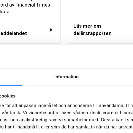
rd av Financial Times
ista.
Läs mer om
eddelandet
delårsrapporten
Sök
Alla pressmeddelanden
Information
2026
2025
2024
2023
2022
cookies
e för att anpassa innehållet och annonserna till användarna, tillh
e pressmeddelanden
vår trafik. Vi vidarebefordrar även sådana identifierare och anna
er högspänningsställverk
nnons- och analysföretag som vi samarbetar med. Dessa kan i sin
har tillhandahållit eller som de har samlat in när du har använt 
nd