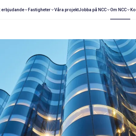
t erbjudande
Fastigheter
Våra projekt
Jobba på NCC
Om NCC
Ko