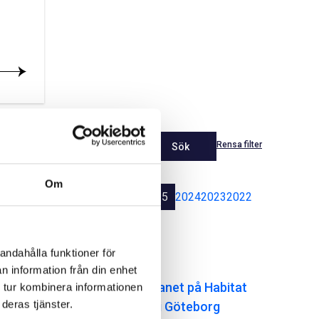
Rensa filter
Sök
Om
Senaste
2026
2025
2024
2023
2022
2021
andahålla funktioner för
Nyheter
n information från din enhet
NCC fyller gatuplanet på Habitat
 tur kombinera informationen
deras tjänster.
Masthuggskajen i Göteborg