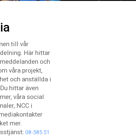
ia
n till vår
elning. Här hittar
smeddelanden och
om våra projekt,
et och anställda i
Du hittar även
ilmer, våra social
aler, NCC i
 mediakontakter
ket mer.
sstjänst:
08-585 51