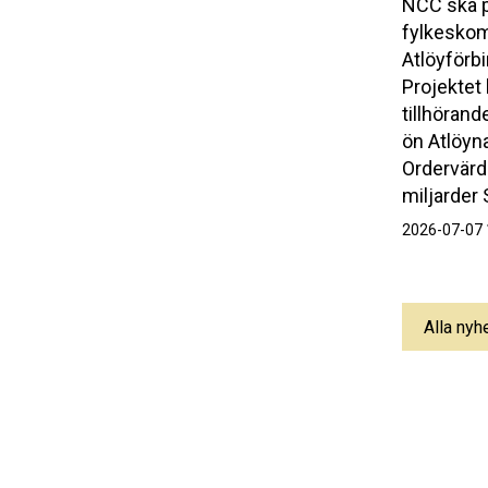
NCC ska p
fylkesko
Atlöyförb
Projektet
tillhöran
ön Atlöyn
Ordervärde
miljarder 
2026-07-07 
Alla nyh