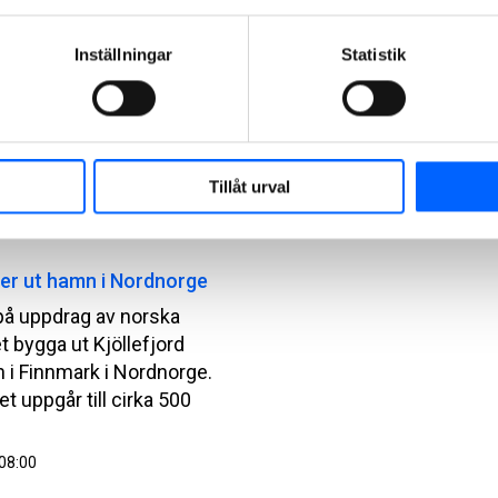
å uppdrag av Energinet
400 kV-ställverk vid
Inställningar
Statistik
 på Själland i Danmark. I
 ingår även att bygga ut
t vid Bjäverskov.
t uppgår till cirka 190
Tillåt urval
09:15
er ut hamn i Nordnorge
å uppdrag av norska
t bygga ut Kjöllefjord
 i Finnmark i Nordnorge.
t uppgår till cirka 500
08:00