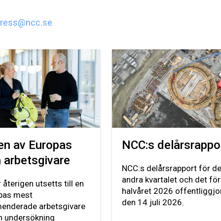
ress@ncc.se
en av Europas
NCC:s delårsrappo
 arbetsgivare
NCC:s delårsrapport för de
andra kvartalet och det fö
återigen utsetts till en
halvåret 2026 offentliggj
pas mest
den 14 juli 2026.
enderade arbetsgivare
en undersökning