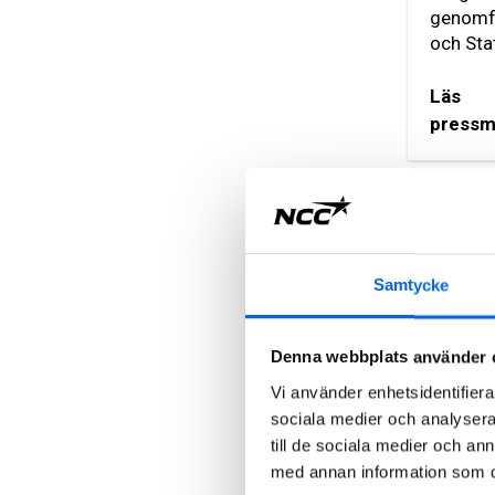
genomfö
och Stat
Läs
pressm
Samtycke
Senaste
2021
Denna webbplats använder 
Vi använder enhetsidentifierar
Senast
sociala medier och analysera 
NCC bygg
till de sociala medier och a
med annan information som du 
på Själla