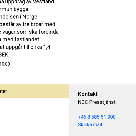
å uppdrag av Vestland
mmun bygga
indelsen i Norge.
 består av tre broar med
de vägar som ska förbinda
a med fastlandet.
t uppgår till cirka 1,4
SEK.
10:00
eter
Kontakt
NCC Presstjänst
+46 8 585 51 900
Skicka mail