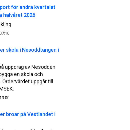
port för andra kvartalet
a halvåret 2026
kling
07:10
r skola i Nesoddtangen i
på uppdrag av Nesodden
ygga en skola och
l. Ordervärdet uppgår till
 MSEK.
13:00
r broar på Vestlandet i