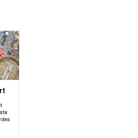
rt
t
rsta
ordes