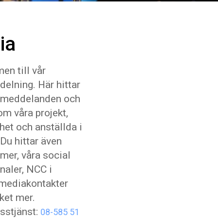
ia
n till vår
elning. Här hittar
smeddelanden och
om våra projekt,
et och anställda i
Du hittar även
ilmer, våra social
aler, NCC i
 mediakontakter
ket mer.
sstjänst:
08-585 51