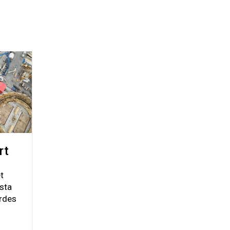
rt
t
rsta
ordes