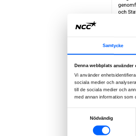
genomfö
och Stat
Läs
pressm
Samtycke
Denna webbplats använder 
Vi använder enhetsidentifierar
sociala medier och analysera 
Senaste
2
till de sociala medier och a
2021
med annan information som du 
Samtyckesval
Senast
Nödvändig
NCC får u
Senate G