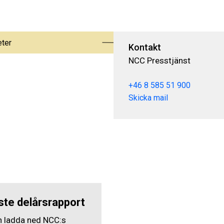
eter
Kontakt
NCC Presstjänst
+46 8 585 51 900
Skicka mail
te delårsrapport
h ladda ned NCC:s