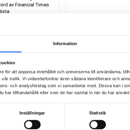
rd av Financial Times
ista.
Läs mer om
eddelandet
delårsrapporten
Information
Rensa filter
Sök
Alla pressmeddelanden
cookies
e för att anpassa innehållet och annonserna till användarna, tillh
vår trafik. Vi vidarebefordrar även sådana identifierare och anna
026
2025
2024
2023
2022
nnons- och analysföretag som vi samarbetar med. Dessa kan i sin
har tillhandahållit eller som de har samlat in när du har använt 
e pressmeddelanden
Inställningar
Statistik
ppdrag i Finland av
roup