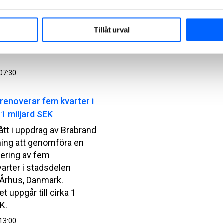
tt i uppdrag av statligt
te Group att utföra ett
Tillåt urval
rojekt i Finland.
t uppgår till cirka 460
07:30
renoverar fem kvarter i
 1 miljard SEK
ått i uppdrag av Brabrand
ning att genomföra en
vering av fem
arter i stadsdelen
i Århus, Danmark.
t uppgår till cirka 1
K.
13:00