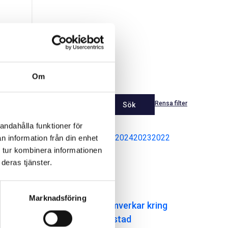
Om
Rensa filter
Sök
andahålla funktioner för
Senaste
2026
2025
2024
2023
2022
n information från din enhet
 tur kombinera informationen
2021
deras tjänster.
Nyheter
Marknadsföring
NCC och HSB samverkar kring
bostadsrätter i Ystad