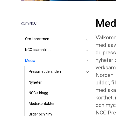
Med
Om NCC
Välkomme
Om koncernen
mediaavd
NCC i samhället
du pres
nyheter 
Media
verksamh
Pressmeddelanden
Norden. 
bilder, f
Nyheter
mediakan
NCC:s blogg
korthet,
Mediakontakter
och myc
NCC Pre
Bilder och film