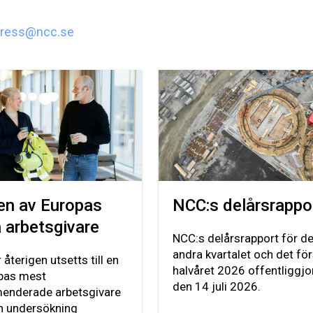
ress@ncc.se
en av Europas
NCC:s delårsrappo
 arbetsgivare
NCC:s delårsrapport för de
andra kvartalet och det fö
återigen utsetts till en
halvåret 2026 offentliggj
pas mest
den 14 juli 2026.
enderade arbetsgivare
en undersökning