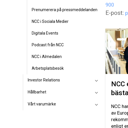
900
Prenumerera på pressmeddelanden
E-post:
p
NCC i Sociala Medier
Digitala Events
Podcast från NCC
NCC i Almedalen
Arbetsplatsbesök
Investor Relations
NCC 
bästa
Hållbarhet
Vårt varumärke
NCC har 
av Euro
rekomm
enligt 