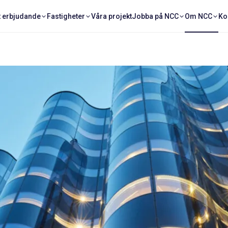
t erbjudande
Fastigheter
Våra projekt
Jobba på NCC
Om NCC
Ko