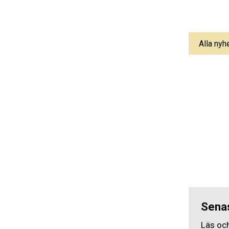
Alla nyh
Senas
Läs oc