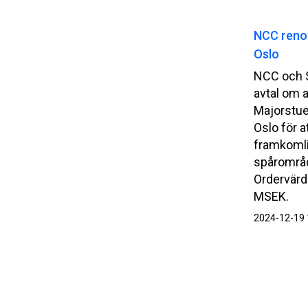
NCC renov
Oslo
NCC och S
avtal om a
Majorstue
Oslo för a
framkomli
spårområd
Ordervärde
MSEK.
2024-12-19 