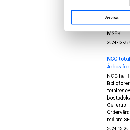
NCC har få
ledda Sena
Avvisa
byggnadsp
Ordervärde
MSEK.
2024-12-23 
NCC total
Århus för
NCC har f
Boligfore
totalreno
bostadskv
Gellerup 
Ordervärde
miljard SE
2024-12-20 