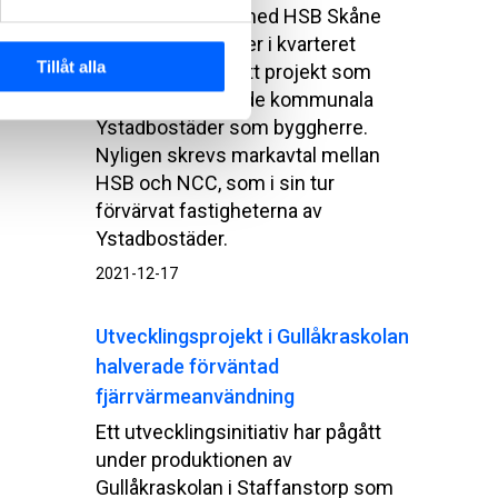
NCC samverkar med HSB Skåne
kring bostadsrätter i kvarteret
Tillåt alla
Kokillen i Ystad, ett projekt som
ursprungligen hade kommunala
Ystadbostäder som byggherre.
Nyligen skrevs markavtal mellan
HSB och NCC, som i sin tur
förvärvat fastigheterna av
Ystadbostäder.
2021-12-17
Utvecklingsprojekt i Gullåkraskolan
halverade förväntad
fjärrvärmeanvändning
Ett utvecklingsinitiativ har pågått
under produktionen av
Gullåkraskolan i Staffanstorp som