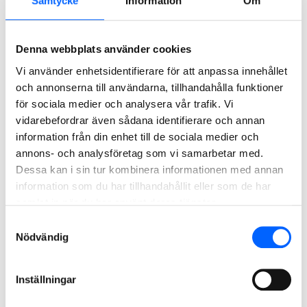
Samtycke
Information
Om
Bergarbetare
Skellefteå
2026-08-14
Platschef Building
Stockholm
2026-08-24
Projektchef med hela
Denna webbplats använder cookies
Stockholm
2026-08-24
Sverige som arbetsplats
Vi använder enhetsidentifierare för att anpassa innehållet
Product Developer Stone
Flera orter
2026-08-30
och annonserna till användarna, tillhandahålla funktioner
Materials
för sociala medier och analysera vår trafik. Vi
Maskin- och teknikchef
Flera orter
2026-08-30
vidarebefordrar även sådana identifierare och annan
Blockchef till Megaprojekt
Flera orter
2026-09-30
information från din enhet till de sociala medier och
annons- och analysföretag som vi samarbetar med.
1
2
3
4
5
9
Dessa kan i sin tur kombinera informationen med annan
...
information som du har tillhandahållit eller som de har
samlat in när du har använt deras tjänster.
Samtyckesval
Nödvändig
Öppen ansökan
Inställningar
Bli en del av NCC!