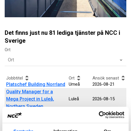
Det finns just nu 81 lediga tjänster på NCC i
Sverige
Ort
Jobbtitel
Ort
Ansök senast
Platschef Building Norrland
Umeå
2026-08-21
Quality Manager for a
Mega Project in Luleå,
Luleå
2026-08-15
Northern Sweden
Bolagsjurist - Green
Flera orter
2026-08-15
Industry Transformation
Supervisor
Skellefteå
2026-08-14